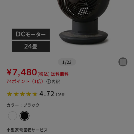
1
/
23
¥7,480
(税込)
送料無料
74ポイント
（1倍）
info
内訳
※ご確認ください
4.72
108件
カートに入れる
購入手続きへ
カラー：
ブラック
小型家電回収サービス