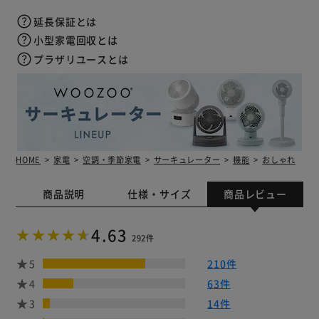
延長保証とは
小型家電回収とは
プラザリユースとは
HOME
家電
空調・季節家電
サーキュレーター
機能
おしゃれ
商品説明
仕様・サイズ
商品レビュー
4.63
292件
5
210件
4
63件
3
14件