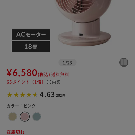
1
/
23
¥6,580
(税込)
送料無料
65ポイント
（1倍）
info
内訳
※ご確認ください
4.63
292件
カートに入れる
購入手続きへ
カラー：
ピンク
在庫切れ