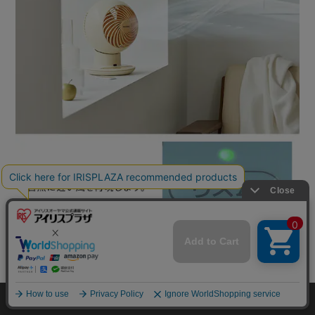
mail_outline
在庫切れ
入荷したらメールでお知らせ
HOME
探す
ログイン
お気に入り
お知らせ