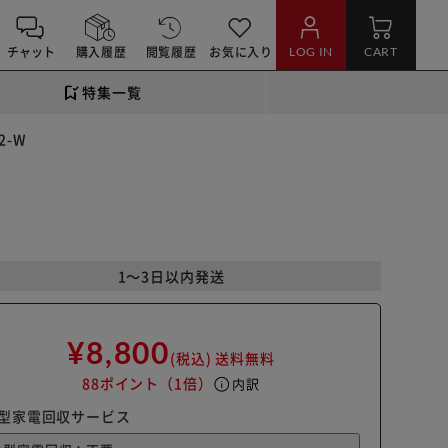
チャット
購入履歴
閲覧履歴
お気に入り
LOG IN
CART
特集一覧
2-W
1～3日以内発送
¥8,800
(税込)
送料無料
88ポイント
（1倍）
info
内訳
型家電回収サービス