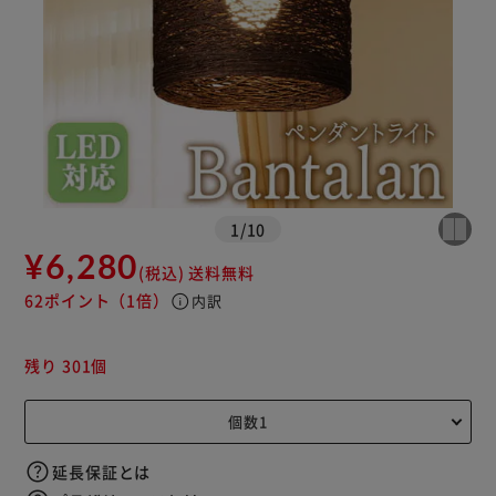
1
/
10
¥6,280
(税込)
送料無料
62ポイント
（1倍）
info
内訳
残り 301個
延長保証とは