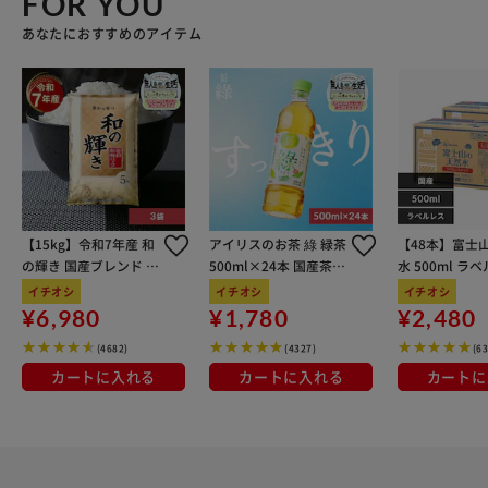
FOR YOU
あなたにおすすめのアイテム
【15kg】令和7年産 和
アイリスのお茶 綠 緑茶
【48本】富士
の輝き 国産ブレンド 5
500ml×24本 国産茶葉
水 500ml ラ
kg×3袋
100％使用
イチオシ
イチオシ
イチオシ
¥6,980
¥1,780
¥2,480
(4682)
(4327)
(6
カートに入れる
カートに入れる
カートに