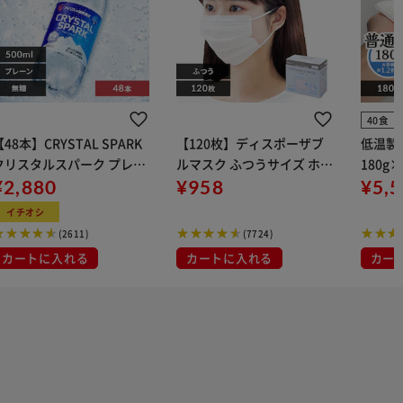
40食
【48本】CRYSTAL SPARK
【120枚】ディスポーザブ
低温製
クリスタルスパーク プレー
ルマスク ふつうサイズ ホワ
180g
 500ml
¥2,880
イト 大容量 DISPOSABLE
¥958
¥5,
マスク プリーツマスク 不織
イチオシ
布
(2611)
(7724)
カートに入れる
カートに入れる
カー