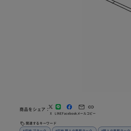
商品をシェア
X
LINE
Facebook
メール
コピー
関連するキーワード
#収納 ブラック
#収納 職人の車載ラック
#職人の車載ラック