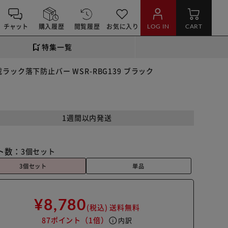
チャット
購入履歴
閲覧履歴
お気に入り
LOG IN
CART
特集一覧
ック落下防止バー WSR-RBG139 ブラック
1週間以内発送
ト数：
3個セット
3個セット
単品
¥8,780
(税込)
送料無料
87ポイント
（1倍）
info
内訳