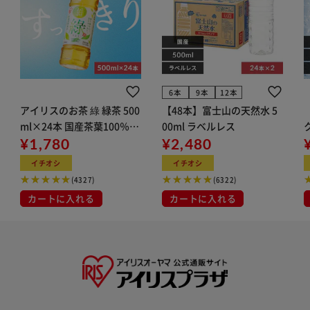
6本
9本
12本
アイリスのお茶 綠 緑茶 500
【48本】富士山の天然水 5
ml×24本 国産茶葉100％使
00ml ラベルレス
用
¥1,780
¥2,480
ン
イチオシ
イチオシ
(4327)
(6322)
カートに入れる
カートに入れる