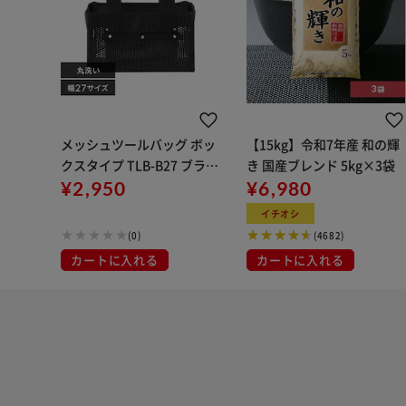
メッシュツールバッグ ボッ
【15kg】令和7年産 和の輝
クスタイプ TLB-B27 ブラッ
き 国産ブレンド 5kg×3袋
ク
¥2,950
¥6,980
イチオシ
(0)
(4682)
カートに入れる
カートに入れる