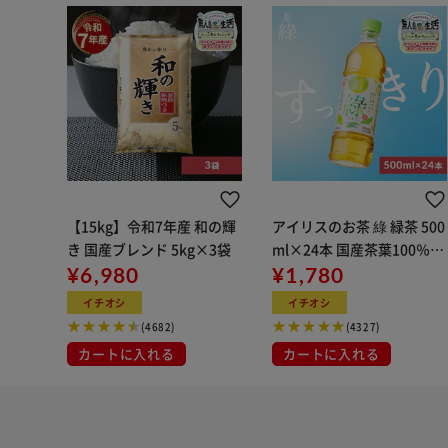
【15kg】令和7年産 和の輝
アイリスのお茶 綠 緑茶 500
き 国産ブレンド 5kg×3袋
ml×24本 国産茶葉100％使
¥6,980
用
¥1,780
イチオシ
イチオシ
(4682)
(4327)
カートに入れる
カートに入れる