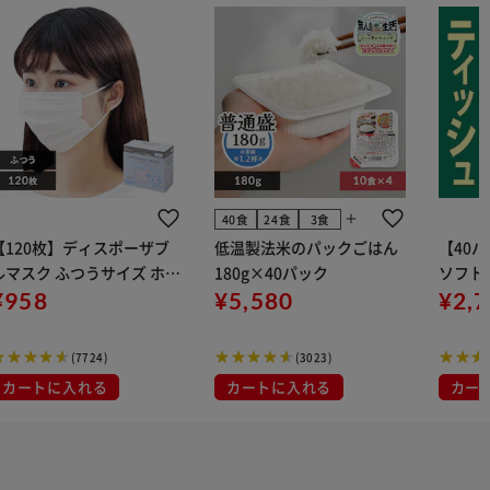
add
40食
24食
3食
【120枚】ディスポーザブ
低温製法米のパックごはん
【40
ルマスク ふつうサイズ ホワ
180g×40パック
ソフトパ
 大容量 DISPOSABLE
¥958
¥5,580
組) 5
¥2,
マスク プリーツマスク 不織
布
(7724)
(3023)
カートに入れる
カートに入れる
カー