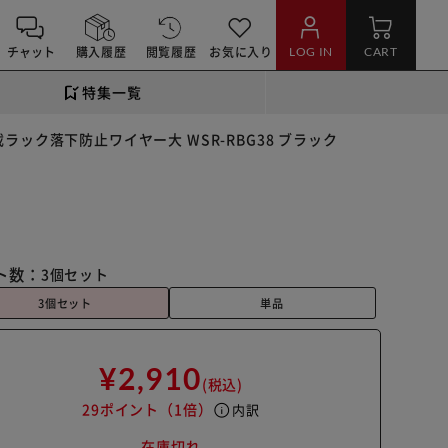
チャット
購入履歴
閲覧履歴
お気に入り
LOG IN
CART
特集一覧
ラック落下防止ワイヤー大 WSR-RBG38 ブラック
ト数：
3個セット
3個セット
単品
¥2,910
(税込)
29ポイント
（1倍）
info
内訳
在庫切れ