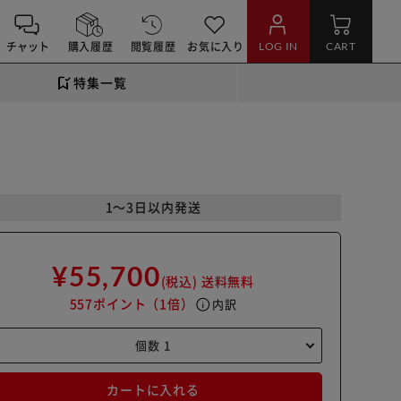
チャット
購入履歴
閲覧履歴
お気に入り
LOG IN
CART
特集一覧
1～3日以内発送
¥55,700
(税込)
送料無料
557ポイント
（1倍）
info
内訳
カートに入れる