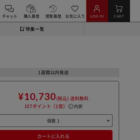
チャット
購入履歴
閲覧履歴
お気に入り
LOG IN
CART
特集一覧
1週間以内発送
¥10,730
(税込)
送料無料
107ポイント
（1倍）
info
内訳
カートに入れる