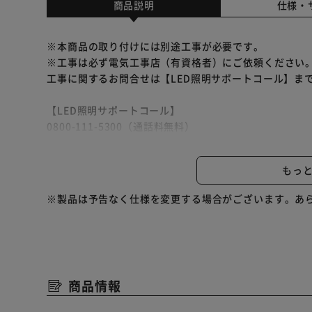
商品説明
仕様・
※本商品の取り付けには別途工事が必要です。
※工事は必ず電気工事店（有資格者）にご依頼ください
工事に関するお問合せは【LED照明サポートコール】ま
【LED照明サポートコール】
0800-111-5300（通話料無料）
<受付時間>平日9:00～17:00
土・日・祝日9:00～12:00／13:00～17:00
もっ
（年末年始・夏期休業期間・会社都合による休日を除く
※製品は予告なく仕様を変更する場合がございます。あ
商品情報