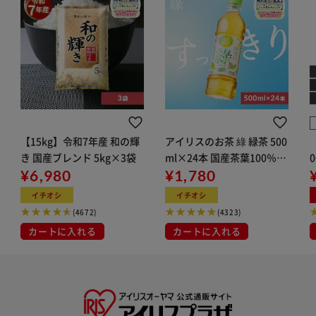
【15kg】令和7年産 和の輝
アイリスのお茶 綠 緑茶 500
き 国産ブレンド 5kg×3袋
ml×24本 国産茶葉100％使
¥6,980
用
¥1,780
イチオシ
イチオシ
(4672)
(4323)
カートに入れる
カートに入れる