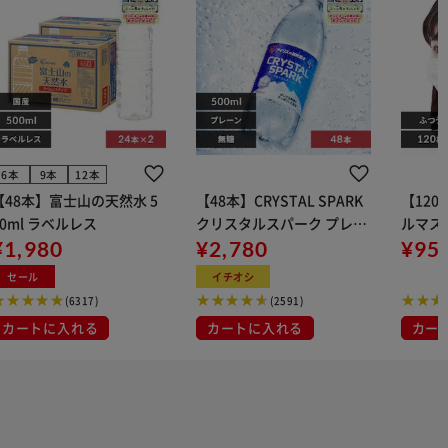
6本
9本
12本
【48本】富士山の天然水 5
【48本】CRYSTAL SPARK
【12
00ml ラベルレス
クリスタルスパーク プレー
ルマス
¥1,980
ン 500ml
¥2,780
イト 大容量 DIS
¥95
マスク
セール
イチオシ
布
(6317)
(2591)
カートに入れる
カートに入れる
カー