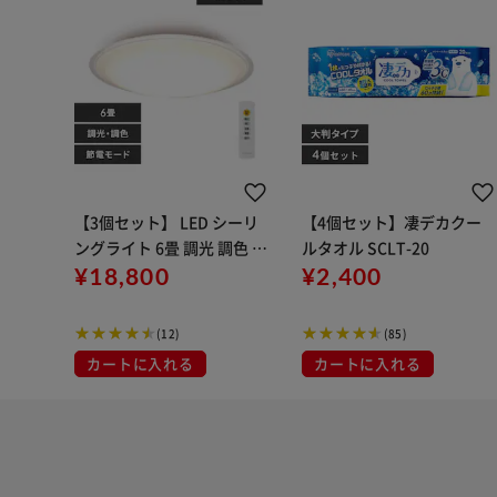
【3個セット】 LED シーリ
【4個セット】凄デカクー
ングライト 6畳 調光 調色 節
ルタオル SCLT-20
電 工具・工事不要 リモコン
¥18,800
¥2,400
付き 5年保証 CEA6DL-5.0Q
CF
(12)
(85)
カートに入れる
カートに入れる