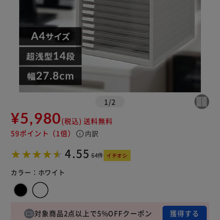
1
/
2
¥5,980
(税込)
送料無料
59ポイント
（1倍）
info
内訳
4.55
64件
イチオシ
カラー：
ホワイト
対象商品2点以上で5%OFFクーポン
獲得する