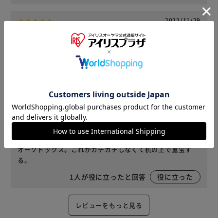
2022/11/29
じゅじゅじゅじゅじゅ(男性)
カラー : ブラック 購入
書類の仕分けに使用するのに多段のものを探していました。
クリアファイルごと入るので便利です。
2
人が役に立ったと回答
役に立った
2022/02/17
ナンベン(男性)
段数もこのくらいあればいいと思う。枠がプラスチックで、
オーソドックス。これがカチカチしなくて机の上で重宝す
る。
1
人が役に立ったと回答
役に立った
レビューをもっと見る