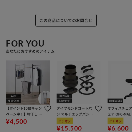
この商品についてのお問合せ
FOR YOU
あなたにおすすめのアイテム
【ポイント10倍キャン
ダイヤモンドコートパ
オフィスチェア
ペーン中！】物干し 室
ン マルチエッグパン入
ェア OFC-MA
内用 折りたたみ式 3連
り 12点セット IHガス
ン
¥4,500
イチオシ
イチオシ
OTM-150R ブラック 一
火対応 MEGI-12S ブラ
¥15,500
¥6,600
人暮らしにオススメ
ウンメタリック