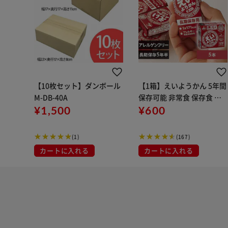
【10枚セット】ダンボール
【1箱】えいようかん 5年間
M-DB-40A
保存可能 非常食 保存食 防
¥1,500
災食
¥600
(1)
(167)
カートに入れる
カートに入れる