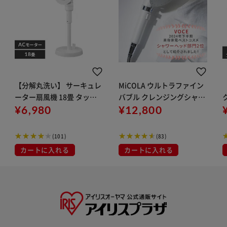
【分解丸洗い】 サーキュレ
MiCOLA ウルトラファイン
ーター扇風機 18畳 タッチ
バブル クレンジングシャワ
パネル 上下左右首振り STF
¥6,980
ーヘッド シェルホワイト
¥12,800
-AC15TEC-W ホワイト
m
(101)
(83)
カートに入れる
カートに入れる