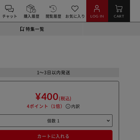
チャット
購入履歴
閲覧履歴
お気に入り
LOG IN
CART
特集一覧
1～3日以内発送
¥400
(税込)
4ポイント
（1倍）
info
内訳
カートに入れる