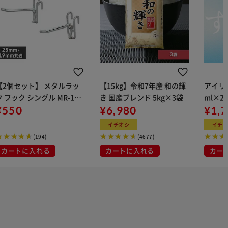
【2個セット】 メタルラッ
【15kg】令和7年産 和の輝
アイリス
ク フック シングル MR-12F
き 国産ブレンド 5kg×3袋
ml×2
(ポール直径25mm・19m
¥550
¥6,980
用
¥1,
)
イチオシ
イチ
(194)
(4677)
カートに入れる
カートに入れる
カー