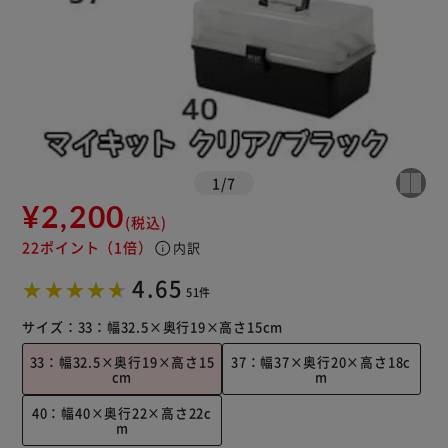
1
/
7
¥2,200
(税込)
22ポイント
（1倍）
info
内訳
4.65
51件
サイズ：
33：幅32.5×奥行19×高さ15cm
33：幅32.5×奥行19×高さ15
37：幅37×奥行20×高さ18c
cm
m
40：幅40×奥行22×高さ22c
m