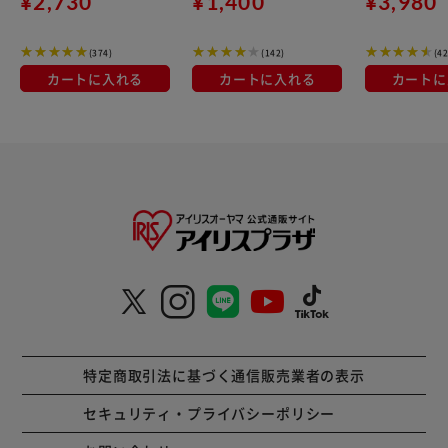
¥2,730
¥1,400
¥3,980
災用品 凝固剤 
帯用 簡易トイレ
(374)
(142)
(42
防災 断水 処理
トドア
カートに入れる
カートに入れる
カートに
特定商取引法に基づく通信販売業者の表示
セキュリティ・プライバシーポリシー