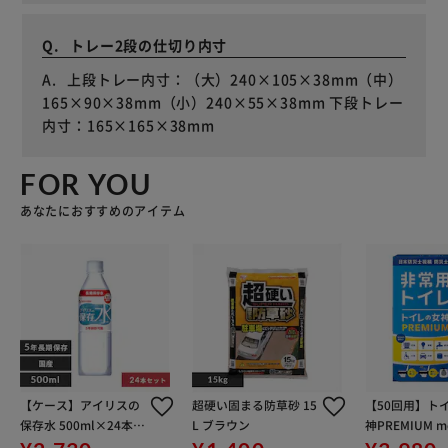
トレー2段の仕切り内寸
上段トレー内寸：（大）240×105×38mm（中）
165×90×38mm（小）240×55×38mm 下段トレー
内寸：165×165×38mm
FOR YOU
あなたにおすすめのアイテム
【ケース】アイリスの
超硬い固まる防草砂 15
【50回用】ト
保存水 500ml×24本
L ブラウン
神PREMIUM me
備蓄水
50 携帯 防災グ