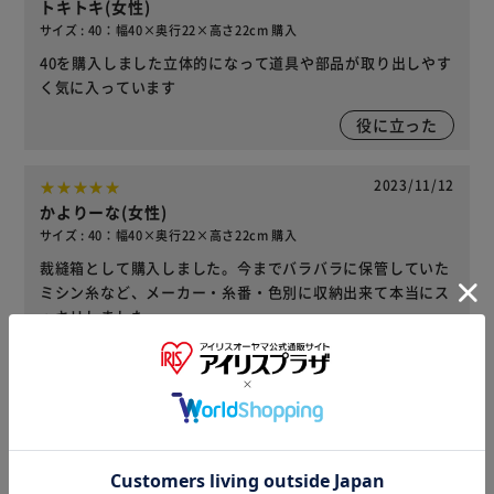
トキトキ(女性)
サイズ : 40：幅40×奥行22×高さ22cm 購入
40を購入しました立体的になって道具や部品が取り出しやす
く気に入っています
役に立った
2023/11/12
かよりーな(女性)
サイズ : 40：幅40×奥行22×高さ22cm 購入
裁縫箱として購入しました。今までバラバラに保管していた
ミシン糸など、メーカー・糸番・色別に収納出来て本当にス
ッキリしました。
1
人が役に立ったと回答
役に立った
レビューをもっと見る