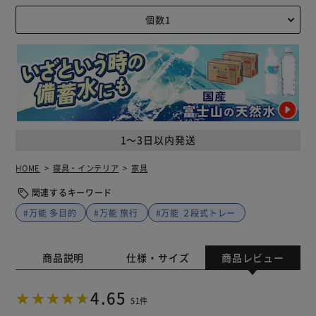
1～3日以内発送
HOME
寝具・インテリア
家具
関連するキーワード
#万能 多目的
#万能 旅行
#万能 ２段式トレー
商品説明
仕様・サイズ
商品レビュー
4.65
51件