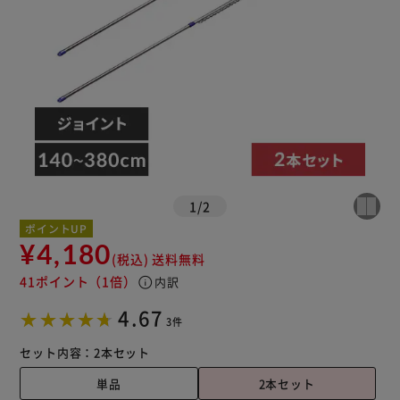
1
/
2
ポイントUP
¥4,180
(税込)
送料無料
41ポイント
（1倍）
info
内訳
4.67
3件
セット内容：
2本セット
単品
2本セット