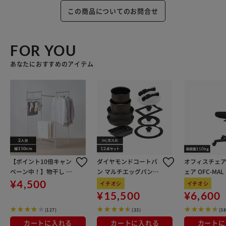
この商品についてのお問合せ
FOR YOU
あなたにおすすめのアイテム
【ポイント10倍キャン
ダイヤモンドコートパ
オフィスチェア
ペーン中！】物干し 室
ン マルチエッグパン入
ェア OFC-MA
内用 折りたたみ式 3連
り 12点セット IHガス
ン
¥4,500
イチオシ
イチオシ
OTM-150R ホワイト 一
火対応 MEGI-12S ブラ
¥15,500
¥6,600
人暮らしにオススメ
ウンメタリック
(127)
(33)
(38
カートに入れる
カートに入れる
カートに