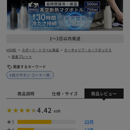
1～3日以内発送
HOME
スポーツ・トラベル用品
カーキャリア・ルーフボックス
段差プレート
関連するキーワード
#抜けやすい コーナー用
商品説明
仕様・サイズ
商品レビュー
4.42
60件
5
35件
4
17件