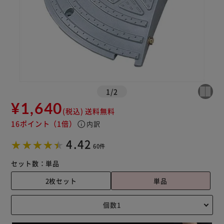
1
/
2
¥1,640
(税込)
送料無料
16ポイント
（1倍）
info
内訳
4.42
60件
セット数：
単品
2枚セット
単品