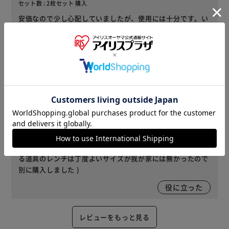
セット数 : 2枚セット 購入
安価なので少し心配していましたが、使用には十分です。い
いお買い物をさせていただきました。ありがとうございまし
た。
役に立った
2023/12/20
まろん(女性)
セット数 : 単品 購入
左右端用に購入しました。明るめグレーの、すっきりしたデ
ザインで、駐車場周りがお洒落になりました。付属のナット
付ボルトを止めれば動かず安全に使えます。( ボルトを留め
る道具のレンチは丁度よいサイズが我が家には無かったので
別に購入しました )
役に立った
レビューをもっと見る