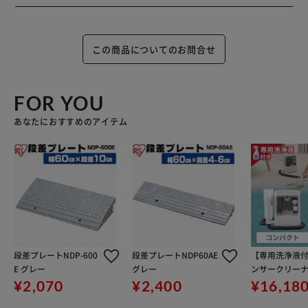
この商品についてのお問合せ
FOR YOU
あなたにおすすめのアイテム
段差プレートNDP-600
段差プレートNDP60AE
【専用洗浄液
E グレー
グレー
ンサークリーナ
パクト 家庭用
¥2,070
¥2,400
¥16,18
ト ソファ 車シ