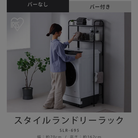
バーなし
バー付き
水や汚れに強く、気になるところもサッとひと拭き清潔に。
◆防水パンにも対応
左右で異なる高さでもご使用いただけます。
★お客様組立★