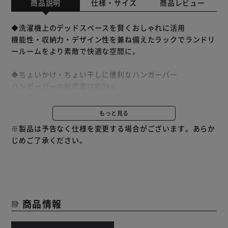
商品説明
仕様・サイズ
商品レビュー
◆洗濯機上のデッドスペースを賢くおしゃれに活用
機能性・収納力・デザイン性を兼ね備えたラックでランドリ
ールームをより素敵で快適な空間に。
◆ちょいかけ・ちょい干しに便利なハンガーバー
ハンガーバーの耐荷重は約3kg。
お洗濯の強い味方。
一時的に干したい時、濡れた服やタオルのちょい干しに重
もっと見る
宝。
※製品は予告なく仕様を変更する場合がございます。あらか
じめご了承ください。
◆2枚の可動棚で収納力UP
アイテムや使う方にあわせて高さ調節自由自在。
圧迫感のないやわらかな雰囲気を演出する木調。
商品情報
サイドバーの活用でプラスアルファの収納を。
◆お手入れ簡単