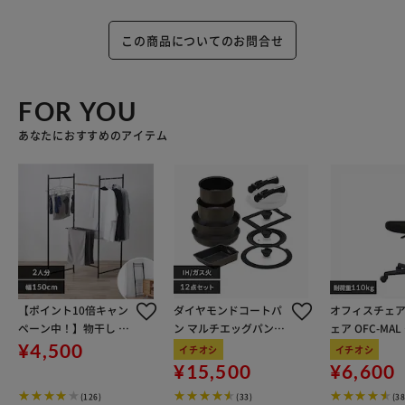
この商品についてのお問合せ
FOR YOU
あなたにおすすめのアイテム
【ポイント10倍キャン
ダイヤモンドコートパ
オフィスチェア
ペーン中！】物干し 室
ン マルチエッグパン入
ェア OFC-MA
内用 折りたたみ式 3連
り 12点セット IHガス
ン
¥4,500
イチオシ
イチオシ
OTM-150R ブラック 一
火対応 MEGI-12S ブラ
¥15,500
¥6,600
人暮らしにオススメ
ウンメタリック
(126)
(33)
(38