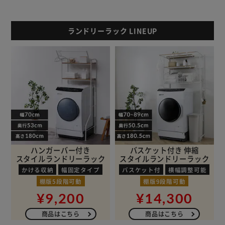
ランドリーラック LINEUP
ハンガーバー付き
バスケット付き 伸縮
スタイルランドリーラック
スタイルランドリーラック
かける収納
幅固定タイプ
バスケット付
横幅調整可能
棚版5段階可動
棚版9段階可動
¥9,200
¥14,300
商品はこちら
商品はこちら