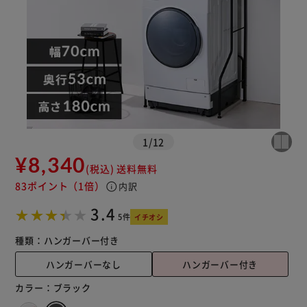
※ご確認ください
カートに入れる
購入手続きへ
1
/
12
¥8,340
(税込)
送料無料
83ポイント
（1倍）
info
内訳
3.4
5件
イチオシ
種類：
ハンガーバー付き
ハンガーバーなし
ハンガーバー付き
カラー：
ブラック