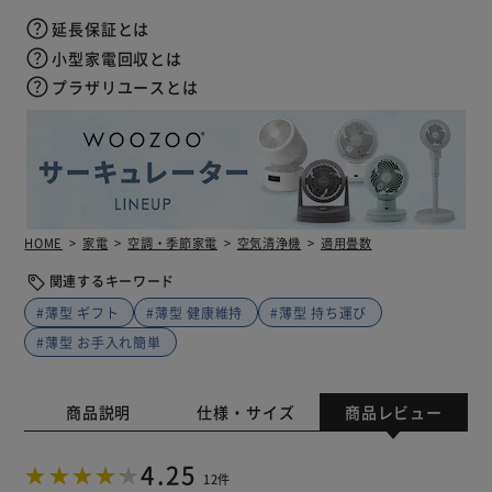
延長保証とは
小型家電回収とは
プラザリユースとは
HOME
家電
空調・季節家電
空気清浄機
適用畳数
関連するキーワード
#薄型 ギフト
#薄型 健康維持
#薄型 持ち運び
#薄型 お手入れ簡単
商品説明
仕様・サイズ
商品レビュー
4.25
12件