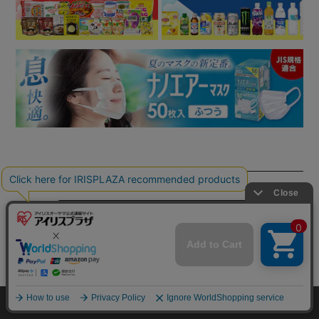
取扱説明書
空気清浄機に関するよくある質問はこちら
mail_outline
在庫切れ
入荷したらメールでお知らせ
この商品についてのお問合せ
HOME
探す
ログイン
お気に入り
お知らせ