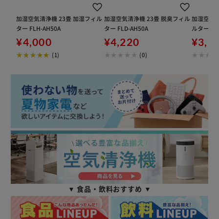
加湿空気清浄機 23畳 加湿フィル
加湿空気清浄機 23畳 脱臭フィル
加湿空気清
ター FLH-AH50A
ター FLD-AH50A
ルター FLS
¥4,000
¥4,220
¥3,6
(1)
(0)
▼ 食品・飲料おすすめ ▼