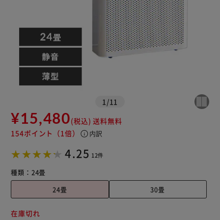
1
/
11
¥15,480
(税込)
送料無料
154ポイント
（1倍）
info
内訳
※ご確認ください
4.25
12件
カートに入れる
購入手続きへ
種類：
24畳
24畳
30畳
在庫切れ