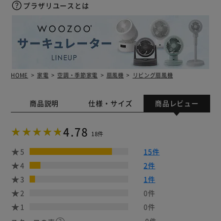
プラザリユースとは
HOME
家電
空調・季節家電
扇風機
リビング扇風機
商品説明
仕様・サイズ
商品レビュー
4.78
18件
5
15件
4
2件
3
1件
2
0件
1
0件
0件