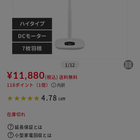
※ご確認ください
カートに入れる
購入手続きへ
1
/
12
¥11,880
(税込)
送料無料
118ポイント
（1倍）
info
内訳
4.78
18件
在庫切れ
延長保証とは
小型家電回収とは