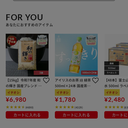
FOR YOU
あなたにおすすめのアイテム
【15kg】令和7年産 和
アイリスのお茶 綠 緑茶
【48本】富士
の輝き 国産ブレンド 5
500ml×24本 国産茶葉
水 500ml ラ
kg×3袋
100％使用
イチオシ
イチオシ
イチオシ
¥6,980
¥1,780
¥2,480
(4690)
(4329)
(6
カートに入れる
カートに入れる
カートに