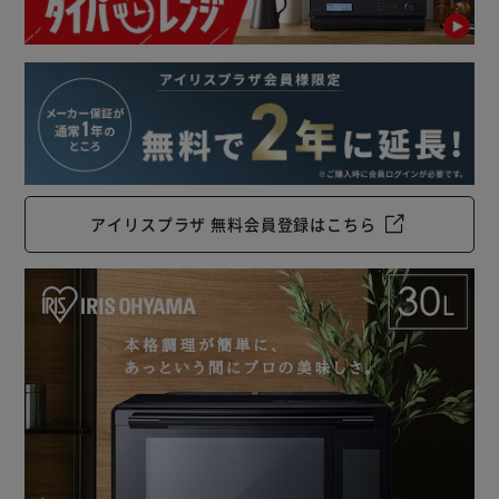
◆過熱水蒸気で美味しく調理！本格スチーム
水タンクに水をいれて、セットするだけでスチーム調理が手
軽に楽しめます。
［過熱水蒸気とは］
100℃を超えた水蒸気を過熱水蒸気と言います。
庫内に広がる過熱水蒸気がムラなく高火力で食材に熱を通す
ことで、素材の旨味を引き出しながら調理ができます。
アイリスプラザ 無料会員登録はこちら
［タンク式のスチーム力は段違い］
タンク内の水がボイラー室で過熱され、水蒸気の状態で庫内
に噴出。
庫内の隅々までスチームが行き届くから、食材をよりムラな
くしっとりジューシーに焼き上げます。
【オーブン】
庫内奥のファンヒーターが庫内の温度を一定に保ち、中まで
じっくり炊き上げます。