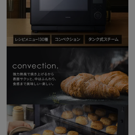
【グリル】
火の通りやすいものや、表面の焦げ目をつけたいものを高温
で一気に焼き上げます。
【レンジ】
料理のあたため直しや、冷凍食品の加熱など、すばやくあた
ためます。
［あたため時間を短縮する時短ブースト機能］
あたため開始後5秒以内に時短ボタンを押すと、自動で出力
が上がり、あたため時間を短縮することができます。
◆130種のレシピメニューが家事の負担を低減
洋食セットや朝食セットなど3品の料理を同時に調理できる
同時調理メニューでさらに時短に。