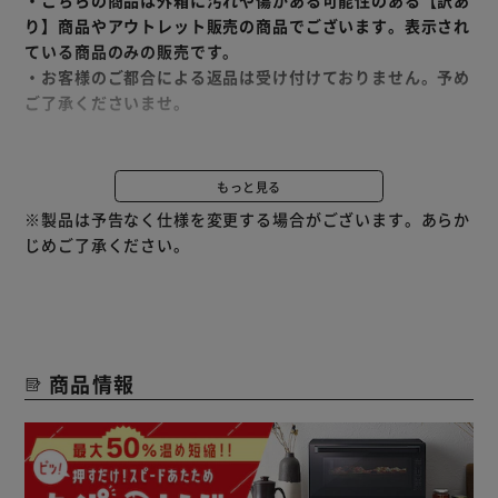
り】商品やアウトレット販売の商品でございます。表示され
ている商品のみの販売です。
・お客様のご都合による返品は受け付けておりません。予め
ご了承くださいませ。
普段のあたためから本格スチーム料理までこれ1台。
庫内広々約30Lのタンク式スチームオーブンです。
もっと見る
※製品は予告なく仕様を変更する場合がございます。あらか
◆高温で均一に焼き上げる高温熱風仕上げ
じめご了承ください。
コンベクション機能搭載で庫内を熱風が循環するから2段調
理も均一に。
［ノンフライ調理でカラッとヘルシーに！］
ムラなくじっくり加熱し、少ない油で美味しく調理します。
商品情報
油で揚げず、余分な油も適度に落とすのでヘルシー。
［さらに！パンもふっくら］
庫内全体を均一に熱し焼き上げるから、内側の水分が保た
れ、外はカリっと中はふんわり焼き上げます。