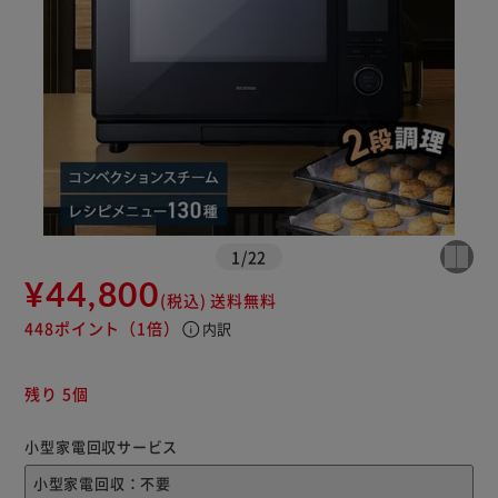
1
/
22
¥44,800
(税込)
送料無料
※ご確認ください
448ポイント
（1倍）
info
内訳
カートに入れる
購入手続きへ
残り 5個
小型家電回収サービス