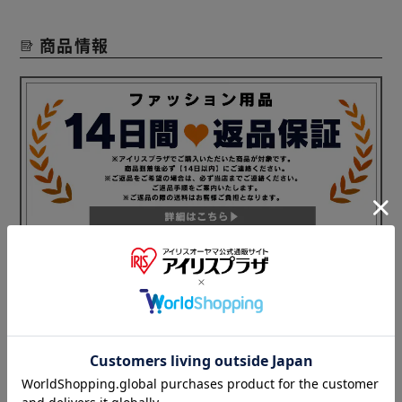
いデザインに。
風が冷たい日のひんやり感を防ぐ。
商品情報
Point．2：動きやすいデザイン
ストレッチの効いた着心地。
運動時にはもちろん、釣りやアウトドアにもオススメ。
上からも下からも開けられるダブルファスナー。
身体をひねるゴルフや立ちしゃがみするDIYにも。
Point．3：安心のポケット
スマホも収まる大きめの、ファスナー付き胸ポケット。
両脇ポケットはスナップボタン付き。
中身の落下を防ぎ、簡単に出し入れもできる万能ポケット。
Point．4：ユニセックス
S～3Lの幅広いサイズ展開。
男女問わず体形に合ったサイズが選べる。