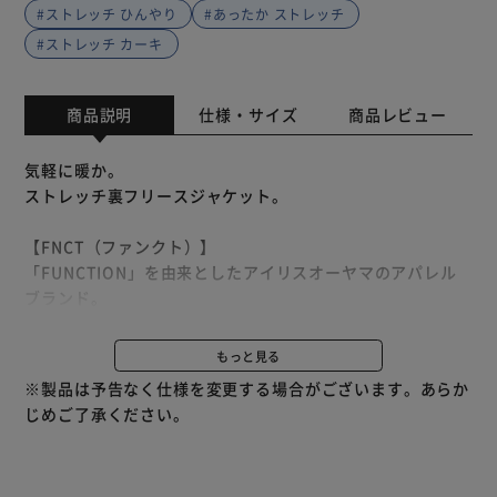
#ストレッチ ひんやり
#あったか ストレッチ
#ストレッチ カーキ
商品説明
仕様・サイズ
商品レビュー
気軽に暖か。
ストレッチ裏フリースジャケット。
【FNCT（ファンクト）】
「FUNCTION」を由来としたアイリスオーヤマのアパレル
ブランド。
快適で、季節の変化が楽しみになるシリーズをお届けしま
す。
もっと見る
※製品は予告なく仕様を変更する場合がございます。あらか
Point．1：全裏面あったかフリース
じめご了承ください。
裏地は暖かい空気を含んで逃がさないフリース素材。
首や手首の先までフリースで覆われて、しっかり防寒。
ファスナーの後ろに布を付けることで隙間から風が入りにく