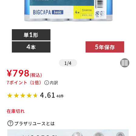
1
/
4
¥798
(税込)
7ポイント
（1倍）
info
内訳
4.61
46件
在庫切れ
プラザリユースとは