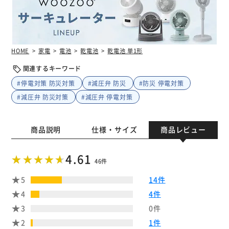
HOME
家電
電池
乾電池
乾電池 単1形
関連するキーワード
#停電対策 防災対策
#減圧弁 防災
#防災 停電対策
#減圧弁 防災対策
#減圧弁 停電対策
商品説明
仕様・サイズ
商品レビュー
4.61
46件
5
14件
4
4件
3
0件
2
1件