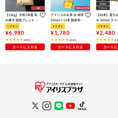
【15kg】令和7年産 和
アイリスのお茶 綠 緑茶
【48本】富士
の輝き 国産ブレンド 5
500ml×24本 国産茶葉
水 500ml ラ
kg×3袋
100％使用
イチオシ
イチオシ
イチオシ
¥6,980
¥1,780
¥2,480
(4693)
(4330)
(6
カートに入れる
カートに入れる
カートに