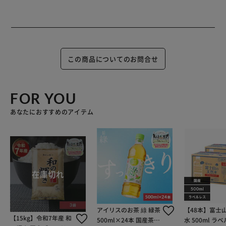
この商品についてのお問合せ
FOR YOU
あなたにおすすめのアイテム
アイリスのお茶 綠 緑茶
【48本】富士
【15kg】令和7年産 和
500ml×24本 国産茶葉
水 500ml ラ