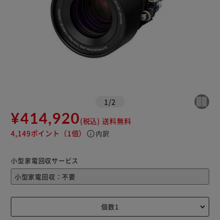
1
/
2
¥414,920
(税込)
送料無料
4,149ポイント
（1倍）
info
内訳
小型家電回収サービス