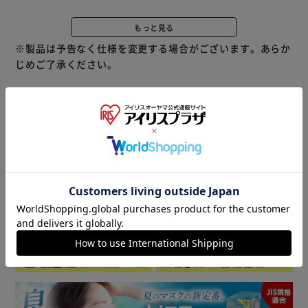
いつでもきれいに使えます。
もっと見る
耐熱トップテーブルなので電子レンジなどを置いて、上部の
※製品は予告なく仕様を変更する場合がございます。あらか
スペースを有効活用できます。
じめご了承ください。
※耐熱温度100℃、耐荷重30kg
各段ごと直接冷凍できるシステムなので、食品を素早く冷凍
することができます。
温度調節は3段階。
商品情報
食品の量や周囲の温度に応じて、冷却運転の強さを調節でき
ます。
※通常は標準に設定してください
▼ 食品・飲料おすすめ ▼
※設置時のご注意
・本製品は右開きです。
・右側はドアが必要十分に開くようにスペースをとってくだ
さい。