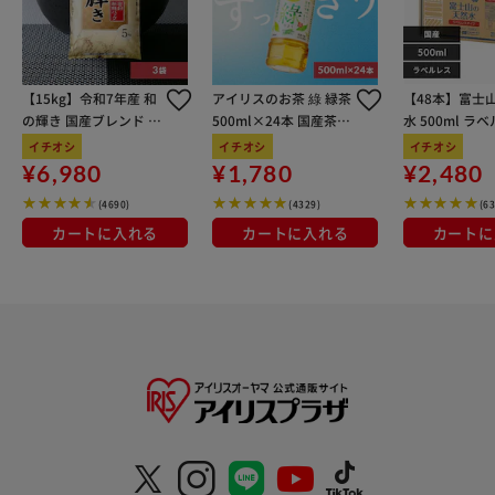
【15kg】令和7年産 和
アイリスのお茶 綠 緑茶
【48本】富士
の輝き 国産ブレンド 5
500ml×24本 国産茶葉
水 500ml ラ
kg×3袋
100％使用
イチオシ
イチオシ
イチオシ
¥6,980
¥1,780
¥2,480
(4690)
(4329)
(6
カートに入れる
カートに入れる
カートに