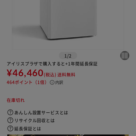
1
/
2
アイリスプラザで購入すると+1年間延長保証
¥46,460
(税込)
送料無料
464ポイント
（1倍）
info
内訳
在庫切れ
あんしん設置サービスとは
リサイクル回収とは
延長保証とは