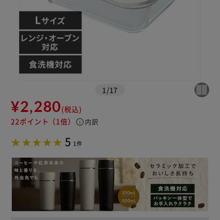
※ご確認ください
カートに入れる
購入手続きへ
1
/
17
¥2,280
(税込)
22ポイント
（1倍）
info
内訳
5
1件