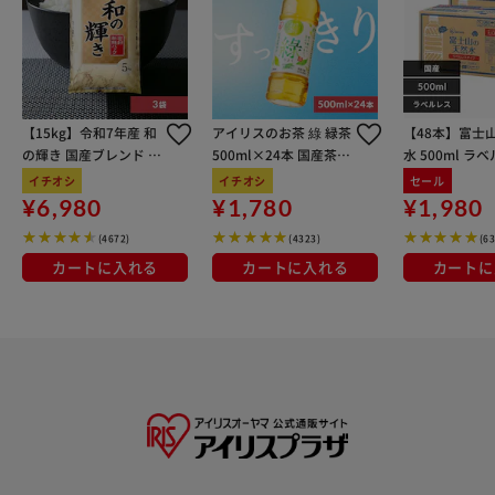
【15kg】令和7年産 和
アイリスのお茶 綠 緑茶
【48本】富士
の輝き 国産ブレンド 5
500ml×24本 国産茶葉
水 500ml ラ
kg×3袋
100％使用
イチオシ
イチオシ
セール
¥6,980
¥1,780
¥1,980
(4672)
(4323)
(6
カートに入れる
カートに入れる
カートに