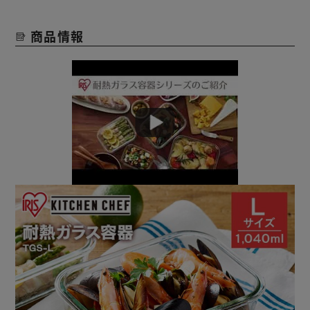
350℃までの加熱調理が可能。（フタは外してください）
電子レンジ・オーブンで使えるから、食材を入れてそのまま
商品情報
加熱OK！
出来あがったらそのまま食卓へ。
保存容器として冷蔵庫でも大活躍。
中身が見えるので探しやすく、フタがあるので重ねることも
できます。
-18℃までの冷凍保存も可能です。
ガラス製だから、油落ちが良くラクに洗えます。
また、カレーなどを入れてもニオイが残りにくいのでいつで
も清潔を保てます。
容器は食洗機対応。（フタは食洗機には入れられません）