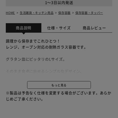
1～3日以内発送
HOME
生活雑貨・キッチン用品
保存容器
保存容器・タッパー
商品説明
仕様・サイズ
商品レビュー
調理から保存までこれひとつ！
レンジ、オーブン対応の耐熱ガラス容器です。
グラタン皿にピッタリのLサイズ。
そのまま食卓に出せるシンプルなデザイン。
見た目が映えるだけでなく、洗い物も減らせます。
もっと見る
サイズ違いの容器は重ねてコンパクトにお片付け可能。
※製品は予告なく仕様を変更する場合がございます。あらか
高さがすっきり揃うデザインになっています。
じめご了承ください。
見た目にも美しく、気持ちよく収納できます。
フタには液ダレしにくいパッキン付き。