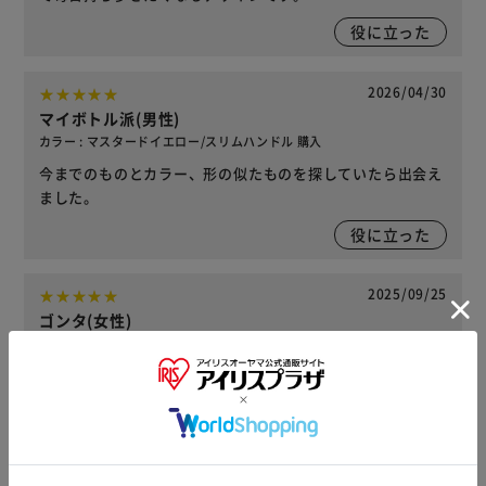
役に立った
2026/04/30
マイボトル派(男性)
カラー : マスタードイエロー/スリムハンドル 購入
今までのものとカラー、形の似たものを探していたら出会え
ました。
役に立った
2025/09/25
ゴンタ(女性)
カラー : マスタードイエロー/スリムハンドル 購入
とても可愛いです😍毎日使うので 洗う時も楽な物をと思っ
て探していた時に 一目惚れしました
役に立った