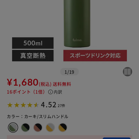
1
/
19
¥1,680
(税込)
送料無料
16ポイント
（1倍）
info
内訳
4.52
27件
カラー：
カーキ/スリムハンドル