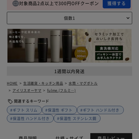
対象商品2点以上で300円OFFクーポン
獲得する
1週間以内発送
HOME
生活雑貨・キッチン用品
水筒・マグボトル
アイリスオーヤマ
fulme.(フルミ―)
関連するキーワード
#ギフト スリム
#保温性 ギフト
#ギフト ハンドル付き
#保温性 ハンドル付き
#保温性 ステンレス鋼
商品説明
仕様・サイズ
商品レビュー