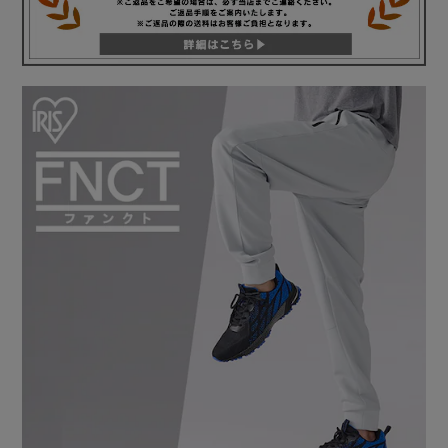
は：吸水速乾と抗菌防臭に優れた生地。接触冷感の機能も施
されています。］
優れた吸水速乾機能で、快適が続く。
［吸水速乾とは：気温の上昇や、スポーツなどによって発生
した汗を素早く吸収し乾かします。］
衣類内の不快なベタつきを軽減しサラッと快適な肌触りを長
時間保ちます。
水分をすぐに吸収し、すぐ乾くので汗をかいても快適に過ご
せます。
また冬や梅雨の時期、部屋干しでも乾きやすいのでお洗濯が
ラク。
汗だけでなく、小雨が降った際も乾きやすいので、身体の冷
えを抑止する効果もあります。
POINT．2：抗菌防臭／雑菌による不快なニオイを抑える
汗をニオイに変えない。
汗をかくことで増える菌の増殖を抑え、菌による不快な臭い
をブロック。
汗ばむシーンでも快適な着心地です。