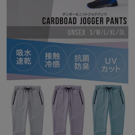
POINT．3：接触冷感／触れた箇所がひんやりと冷たく感じ
る
接触冷感生地を使用。
触れた部分がひんやりと冷たく感じる効果があります。
快適に涼しさを感じることができる生地なので、暑さ対策に
最適。
POINT．4：紫外線（UV）カット機能／肌へのダメージを抑
える
普段着からスポーツウェアまで、様々なシーンで活躍。
【FNCT（ファンクト）】
「FUNCTION」を由来としたアイリスオーヤマのアパレル
ブランド。
快適で、季節の変化が楽しみになるシリーズをお届けしま
す。
【着回ししやすいユニセックスデザイン】