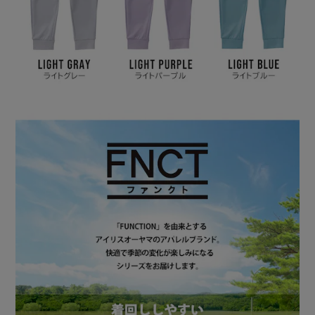
普段のコーディネートにも取り入れやすいシンプルデザイ
ン。
S～3Lまでの豊富なサイズ展開で、男女兼用で着用できま
す。
【DETAIL】
［ダンボールニット素材：軽い・シワになりにくい］
生地にハリがありシワになりにくく、ストレッチ性があり動
きやすい。また、生地の間に空気層ができるので着心地が軽
い。
［ストレッチ：動きやすく着心地が良い］
生地は伸縮性のあるストレッチ素材。アクティブな動きにも
対応！
【DESIGN】
さらっとした肌触りの良い素材を使用。
屋内外問わず、快適な着用感。