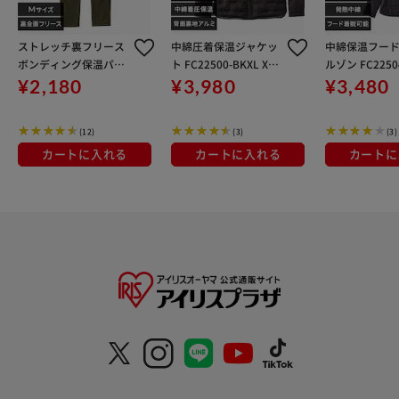
ストレッチ裏フリース
中綿圧着保温ジャケッ
中綿保温フー
ボンディング保温パン
ト FC22500-BKXL XL
ルゾン FC22504
ツ FC22401-KHM Mサ
サイズ ブラック
サイズ ブラッ
¥2,180
¥3,980
¥3,480
イズ カーキ/オレンジ
(12)
(3)
(3)
カートに入れる
カートに入れる
カートに