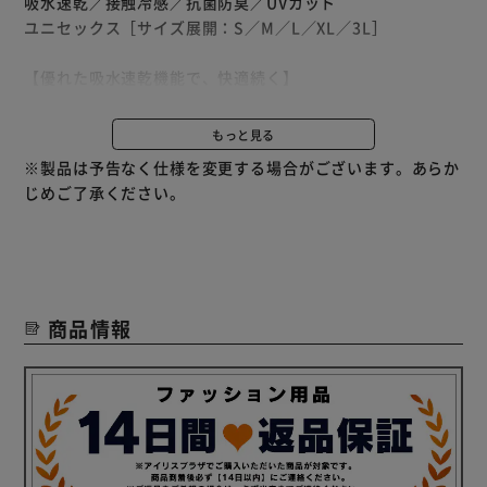
吸水速乾／接触冷感／抗菌防臭／UVカット
ユニセックス［サイズ展開：S／M／L／XL／3L］
【優れた吸水速乾機能で、快適続く】
暑い季節のスポーツシーン・アウトドアシーンで活躍。
・接触冷感：触れる度にひんやり爽快
もっと見る
・抗菌防臭：不快な臭いをシャットアウト
※製品は予告なく仕様を変更する場合がございます。あらか
・吸水速乾：ベタつかず快適
じめご了承ください。
・ストレッチ：多様な動きにフィット
ベタつき感を軽減し、気になるニオイもシャットアウト！
抗菌防臭で菌の発生を抑え、吸水速乾機能で汗を素早く乾か
します。
触れた箇所がひんやりと冷たい接触冷感素材なので暑い日に
商品情報
最適。
サラッと快適に過ごせる1着です。
POINT．1：吸水速乾／ベタつきを抑え、サラッと爽快が続
く
ハイクールクリーン採用。
［ハイクールクリーン（HIGHCOOL （R） RCLEAN）と