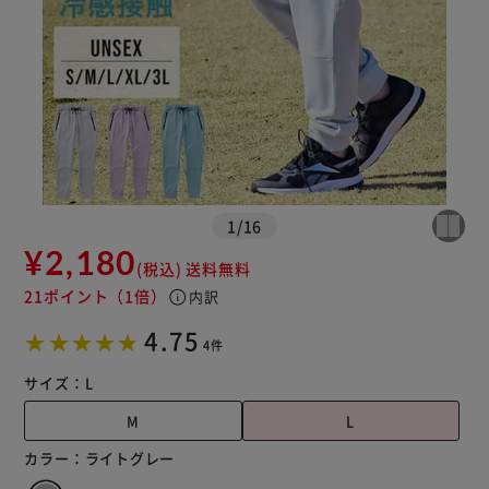
※ご確認ください
カートに入れる
購入手続きへ
1
/
16
¥2,180
(税込)
送料無料
21ポイント
（1倍）
info
内訳
4.75
4件
サイズ：
L
M
L
カラー：
ライトグレー