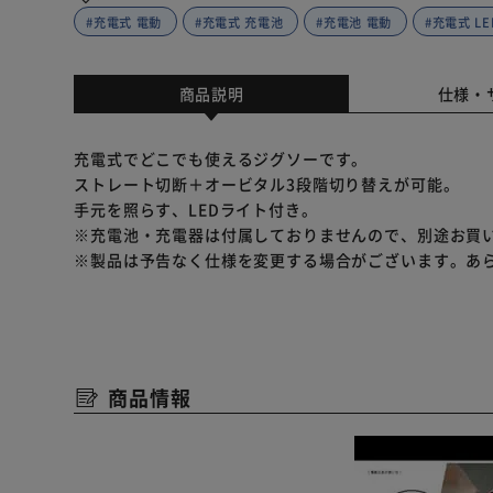
#充電式 電動
#充電式 充電池
#充電池 電動
#充電式 L
商品説明
仕様・
充電式でどこでも使えるジグソーです。
ストレート切断＋オービタル3段階切り替えが可能。
手元を照らす、LEDライト付き。
※充電池・充電器は付属しておりませんので、別途お買
※製品は予告なく仕様を変更する場合がございます。あ
商品情報