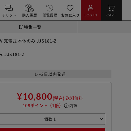
チャット
購入履歴
閲覧履歴
お気に入り
LOG IN
CART
特集一覧
 充電式 本体のみ JJS181-Z
JJS181-Z
1～3日以内発送
¥10,800
(税込)
送料無料
108ポイント
（1倍）
info
内訳