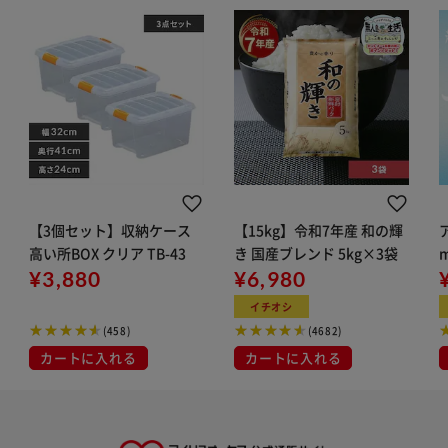
【3個セット】収納ケース
【15kg】令和7年産 和の輝
高い所BOX クリア TB-43
き 国産ブレンド 5kg×3袋
¥3,880
¥6,980
イチオシ
(458)
(4682)
カートに入れる
カートに入れる