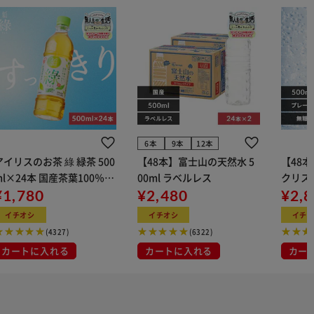
6本
9本
12本
アイリスのお茶 綠 緑茶 500
【48本】富士山の天然水 5
【48本】
ml×24本 国産茶葉100％使
00ml ラベルレス
クリス
用
¥1,780
¥2,480
ン 500
¥2,
イチオシ
イチオシ
イチ
(4327)
(6322)
カートに入れる
カートに入れる
カー