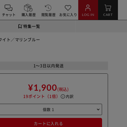
チャット
購入履歴
閲覧履歴
お気に入り
LOG IN
CART
特集一覧
 ホワイト／マリンブルー
1～3日以内発送
¥1,900
(税込)
19ポイント
（1倍）
info
内訳
カートに入れる