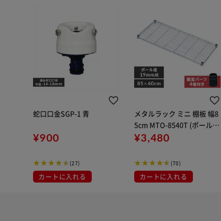
蛇口口金SGP-1 青
メタルラック ミニ 棚板 幅8
5cm MTO-8540T (ポール直
¥900
径19mm)
¥3,480
(27)
(70)
カートに入れる
カートに入れる