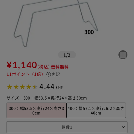
1
/
2
¥1,140
(税込)
送料無料
11ポイント
（1倍）
info
内訳
4.44
39件
サイズ：
300：幅53.5×奥行24×高さ30cm
300：幅53.5×奥行24×高さ3
400：幅57.1×奥行26.2×高さ
0cm
40cm