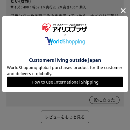
だい(女性)
サイズ : 400：幅57.1×奥行26.2×高さ40cm 購入
プランターを地面にそのまま置いていたら、ナメクジに花び
らをよく食べられていました。このスタンドをプランターに
セットすると水捌けもよくなり、ナメクジの被害もなくなり
ました。購入して良かったです。ありがとうございました。
1
人が役に立ったと回答
役に立った
2021/03/09
ぺち(女性)
ライズプランターを並べるように購入しました。見栄えがい
いだけでなく後ろの鉢植えにも日当たりがなくなってよく育
ちました。
役に立った
レビューをもっと見る