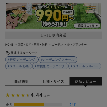
1～3日以内発送
HOME
園芸・DIY・防災・防犯
ガーデン
鉢・プランター
関連するキーワード
#野菜 ガーデニング
#ガーデニング スチール
#スチール 野菜
#耐候性 ガーデニング
#スチール シルバー
商品説明
仕様・サイズ
商品レビュー
4.44
39件
5
24件