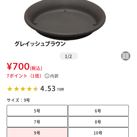
1
/
2
¥700
(税込)
7ポイント
（1倍）
info
内訳
4.53
79件
サイズ：
9号
5号
6号
7号
8号
9号
10号