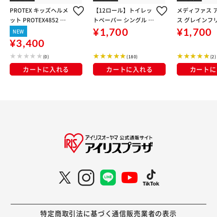
PROTEX キッズヘルメ
【12ロール】トイレッ
メディファス 
ット PROTEX4852 ラ
トペーパー シングル 3
ス グレインフリ
ベンダー
倍巻 スコッティ
から フィッシュ
¥1,700
¥1,700
NEW
25kg キャッ
¥3,400
ドライフード
(0)
(180)
(2)
カートに入れる
カートに入れる
カートに
特定商取引法に基づく通信販売業者の表示