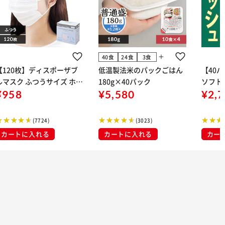
add
40食
24食
3食
【120枚】ディスポーザブ
低温製法米のパックごはん
【40
ルマスク ふつうサイズ ホワ
180g×40パック
ソフトパ
 大容量 DISPOSABLE
¥958
¥5,580
組) 5
¥2,
マスク プリーツマスク 不織
布
(7724)
(3023)
カートに入れる
カートに入れる
カー