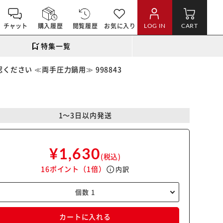
チャット
購入履歴
閲覧履歴
お気に入り
LOG IN
CART
特集一覧
ください ≪両手圧力鍋用≫ 998843
1～3日以内発送
¥1,630
(税込)
16ポイント
（1倍）
info
内訳
カートに入れる