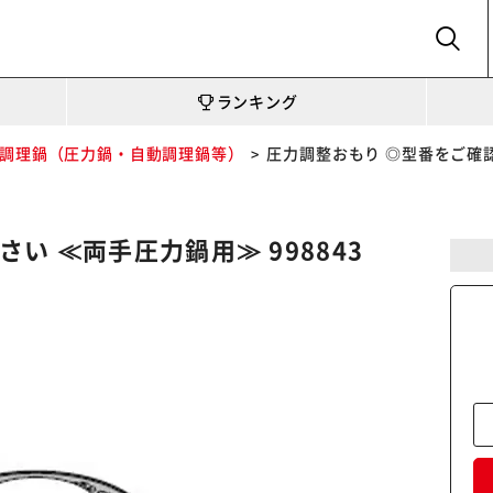
SEARCH
ランキング
調理鍋（圧力鍋・自動調理鍋等）
圧力調整おもり ◎型番をご確認
い ≪両手圧力鍋用≫ 998843