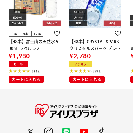
6本
9本
12本
【48本】富士山の天然水 5
【48本】CRYSTAL SPARK
00ml ラベルレス
クリスタルスパーク プレー
¥1,980
ン 500ml
¥2,780
イト
セール
イチオシ
(6317)
(2591)
カートに入れる
カートに入れる