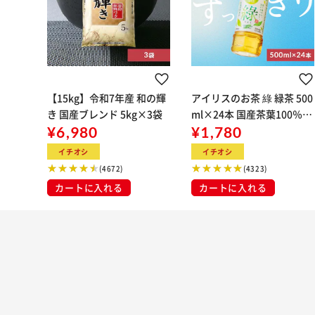
【15kg】令和7年産 和の輝
アイリスのお茶 綠 緑茶 500
き 国産ブレンド 5kg×3袋
ml×24本 国産茶葉100％使
¥6,980
用
¥1,780
イチオシ
イチオシ
(4672)
(4323)
カートに入れる
カートに入れる