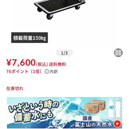
1
/
3
¥7,600
(税込)
送料無料
76ポイント
（1倍）
info
内訳
在庫切れ