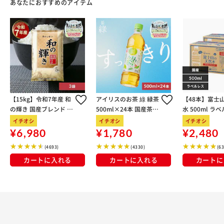
あなたにおすすめのアイテム
【15kg】令和7年産 和
アイリスのお茶 綠 緑茶
【48本】富士
の輝き 国産ブレンド 5
500ml×24本 国産茶葉
水 500ml ラ
kg×3袋
100％使用
イチオシ
イチオシ
イチオシ
¥6,980
¥1,780
¥2,480
(4693)
(4330)
(6
カートに入れる
カートに入れる
カートに