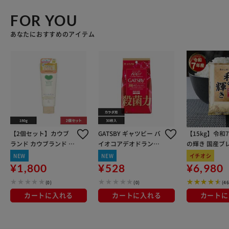
FOR YOU
あなたにおすすめのアイテム
【2個セット】カウブ
GATSBY ギャツビー バ
【15kg】令和
ランド カウブランド 無
イオコアデオドラント
の輝き 国産ブレ
添加トリートメント 18
ボディペーパー 30枚
kg×3袋
NEW
NEW
イチオシ
0g うるおいケア
無香料
¥1,800
¥528
¥6,980
(0)
(0)
(4
カートに入れる
カートに入れる
カートに