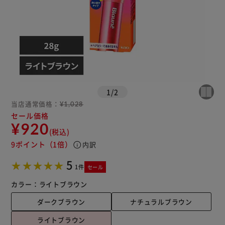
1
/
2
当店通常価格：
¥1,028
セール価格
¥920
(税込)
9ポイント
（1倍）
info
内訳
5
1件
セール
カラー：
ライトブラウン
ダークブラウン
ナチュラルブラウン
ライトブラウン