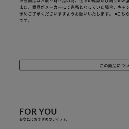
※当商品はお取り寄せ品の為、在庫の確認及び商品のお
ほっと落ち着きたい気分の日におすすめです。
また、商品がメーカーにて完売となっていた場合、キャ
予めご了承くださいますようお願いいたします。
■こち
※リニューアルに伴い、パッケージ・内容等予告なく変
です。
この商品につ
FOR YOU
あなたにおすすめのアイテム