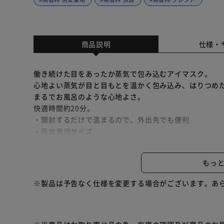
商品説明
仕様・
働き続けた目をあったか蒸気で包み込むアイマスク。
心地よい蒸気が目と目もとを温かく包み込み、はりつめ
まるでお風呂のような心地よさ。
快適時間約20分。
・開封するだけで温まるので、外出先でも便利
・男女兼用サイズ
・いつも清潔な使いきりタイプ
・どんな姿勢でも使いやすい耳かけつき
もっ
【無香料】
※製品は予告なく仕様を変更する場合がございます。あ
男女兼用サイズ、無香料タイプ。
【ラベンダーの香り】
天然エッセンシャルオイルを贅沢にブレンドした、眠る