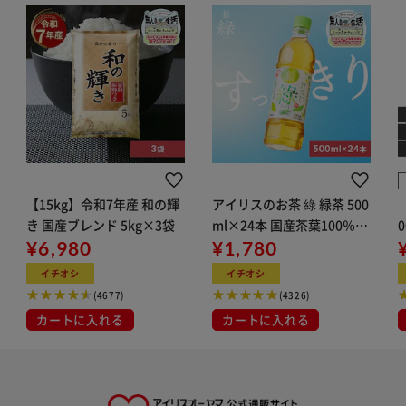
【15kg】令和7年産 和の輝
アイリスのお茶 綠 緑茶 500
き 国産ブレンド 5kg×3袋
ml×24本 国産茶葉100％使
¥6,980
用
¥1,780
イチオシ
イチオシ
(4677)
(4326)
カートに入れる
カートに入れる