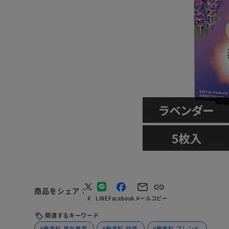
商品をシェア
X
LINE
Facebook
メール
コピー
関連するキーワード
#無香料 男女兼用
#無香料 快適
#無香料 ブレンド