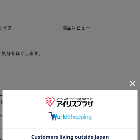
サイズ
商品レビュー
た気分をほぐします。
と見る
らかじめご了承ください。
※ご確認ください
カートに入れる
購入手続きへ
前に心地よいラベンダーの香り。