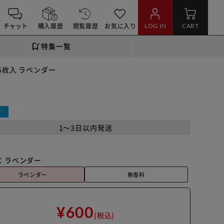
チャット
購入履歴
閲覧履歴
お気に入り
LOG IN
CART
特集一覧
5枚入 ラベンダー
W
1～3日以内発送
：
ラベンダー
ラベンダー
無香料
¥600
(税込)