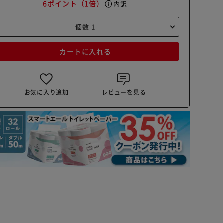
6ポイント
（1倍）
info
内訳
カートに入れる
お気に入り追加
レビューを見る