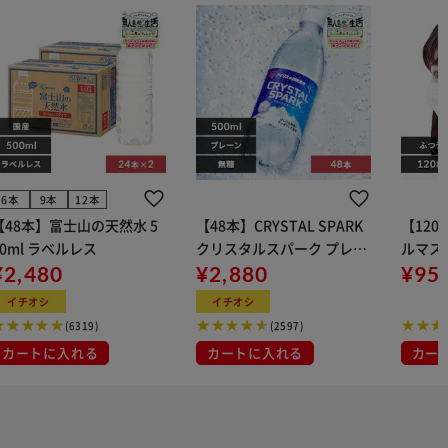
6本
9本
12本
【48本】富士山の天然水 5
【48本】CRYSTAL SPARK
【12
00ml ラベルレス
クリスタルスパーク プレー
ルマス
¥2,480
ン 500ml
¥2,880
イト 大容量 DIS
¥95
マスク
イチオシ
イチオシ
布
(6319)
(2597)
カートに入れる
カートに入れる
カー