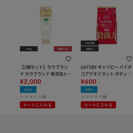
【2個セット】カウブラン
GATSBY ギャツビー バイオ
ド カウブランド 無添加トリ
コアデオドラント ボディペ
ートメント 180g うるおい
¥2,000
ーパー 30枚 無香料
¥600
ケア
NEW
NEW
(0)
(0)
カートに入れる
カートに入れる