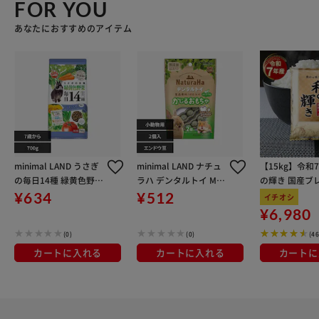
FOR YOU
あなたにおすすめのアイテム
minimal LAND うさぎ
minimal LAND ナチュ
【15kg】令和
の毎日14種 緑黄色野菜
ラハ デンタルトイ ML-
の輝き 国産ブレ
ハイシニア 700g ML-6
679 エンドウ豆／2個
kg×3袋
¥634
¥512
イチオシ
80
入
¥6,980
(0)
(0)
(4
カートに入れる
カートに入れる
カートに