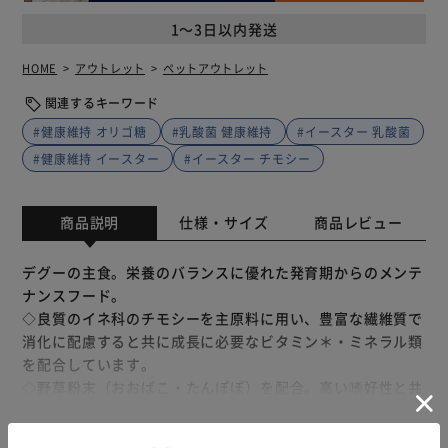
1～3日以内発送
HOME
アウトレット
ペットアウトレット
関連するキーワード
#健康維持 オリゴ糖
#乳酸菌 健康維持
#イースター 乳酸菌
#健康維持 イースター
#イースター チモシー
商品説明
仕様・サイズ
商品レビュー
デグーの主食。栄養のバランスに優れた発育期からのメンテ
ナンスフード。
◇良質のイネ科のチモシーを主原料に用い、豊富な繊維質で
消化に配慮すると共に成長に必要なビタミン＊・ミネラル類
を配合しています。
◇野草粉末（おおばこ・たんぽぽ）を配合。高い嗜好性と共
に健康を維持します。
◇お腹の健康維持に、腸まで届く乳酸菌、高濃度殺菌菌体
もっと見る