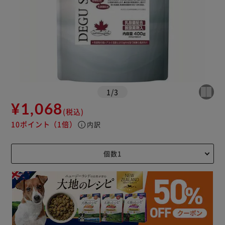
1
/
3
¥1,068
(税込)
10ポイント
（1倍）
info
内訳