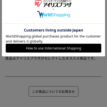
（EC-12株）配合。
※製品は予告なく仕様を変更する場合がございます。あらか
＊ビタミンCは耐熱性高機能ビタミンＣ配合
じめご了承ください。
■リニューアルによりパッケージが異なる場合がございま
す。
※当商品はお取り寄せ品の為、在庫の確認及び商品のお届け
までお時間を頂く場合がございます。
■リニューアルによりパッケージが異なる場合がございま
また、商品がメーカーにて完売となっていた場合、キャンセ
す。
ル又は注文内容の変更をお願いいたしております。
予めご了承くださいますようお願いいたします。
■こちらの
商品はアイリスプラザがセレクトしたオススメ商品です。
この商品についてのお問合せ