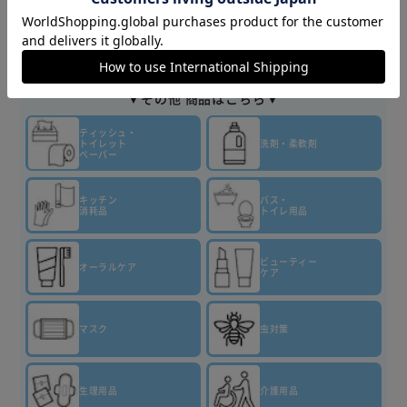
商品情報
▼その他 商品はこちら▼
ティッシュ・
トイレット
洗剤・柔軟剤
ペーパー
キッチン
バス・
消耗品
トイレ用品
ビューティー
オーラルケア
ケア
マスク
虫対策
生理用品
介護用品