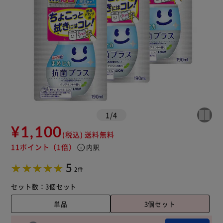
1
/
4
¥1,100
(税込)
送料無料
11ポイント
（1倍）
info
内訳
5
2件
セット数：
3個セット
単品
3個セット