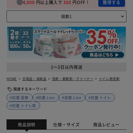
4,000
円以上購入で
300
円OFF！
獲得する
1～3日以内発送
HOME
日用品・消耗品
洗剤・柔軟剤・クリーナー
トイレ用洗剤
関連するキーワード
#抗菌 詰替
#抗菌 Lion
#詰替 Lion
#抗菌 トイレ
#抗菌 トイレ用
商品説明
仕様・サイズ
商品レビュー