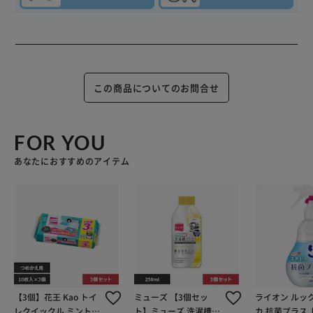
この商品についてのお問合せ
FOR YOU
あなたにおすすめのアイテム
【3個】花王 Kao トイ
ミューズ 【3個セッ
ライオン ルッ
レクイックル ミントの
ト】ミューズ 洗濯槽ク
カ 抗菌プラス