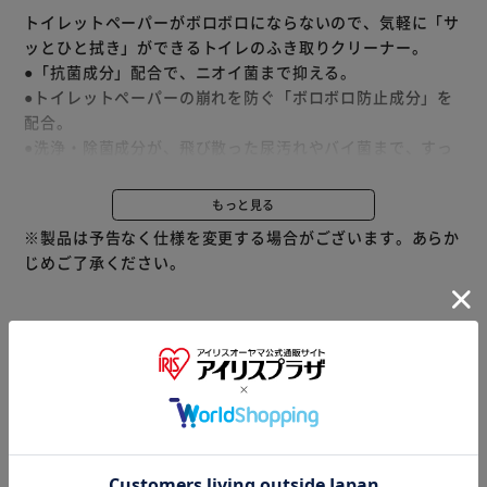
トイレットペーパーがボロボロにならないので、気軽に「サ
ッとひと拭き」ができるトイレのふき取りクリーナー。
●「抗菌成分」配合で、ニオイ菌まで抑える。
●トイレットペーパーの崩れを防ぐ「ボロボロ防止成分」を
配合。
●洗浄・除菌成分が、飛び散った尿汚れやバイ菌まで、すっ
きり落とす。
●棚にしまわずに出しておけるコンパクトでキュートなデザ
もっと見る
イン。
※製品は予告なく仕様を変更する場合がございます。あらか
●スッキリ爽やかなクリアミントの香り。
じめご了承ください。
詰め替え用。
※当商品はお取り寄せ品の為、在庫の確認及び商品のお届け
までお時間を頂く場合がございます。
また、商品がメーカーにて完売となっていた場合、キャンセ
ル又は注文内容の変更をお願いいたしております。
予めご了承くださいますようお願いいたします。
■こちらの
商品はアイリスプラザがセレクトしたオススメ商品です。