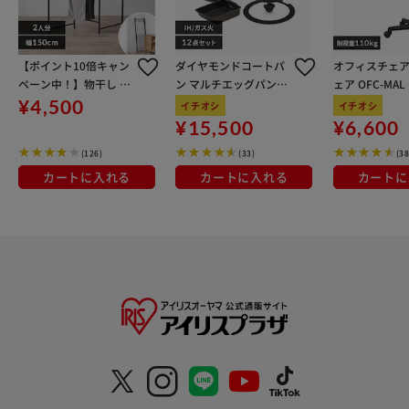
【ポイント10倍キャン
ダイヤモンドコートパ
オフィスチェア
ペーン中！】物干し 室
ン マルチエッグパン入
ェア OFC-MA
内用 折りたたみ式 3連
り 12点セット IHガス
ン
¥4,500
イチオシ
イチオシ
OTM-150R ブラック 一
火対応 MEGI-12S ブラ
¥15,500
¥6,600
人暮らしにオススメ
ウンメタリック
(126)
(33)
(38
カートに入れる
カートに入れる
カートに