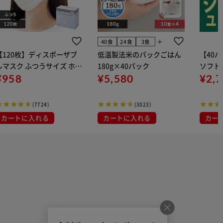
add
40食
24食
3食
【120枚】ディスポーザブ
低温製法米のパックごはん
【40
ルマスク ふつうサイズ ホワ
180g×40パック
ソフトパ
 大容量 DISPOSABLE
¥958
¥5,580
組) 5
¥2,
マスク プリーツマスク 不織
布
(7724)
(3023)
カートに入れる
カートに入れる
カー