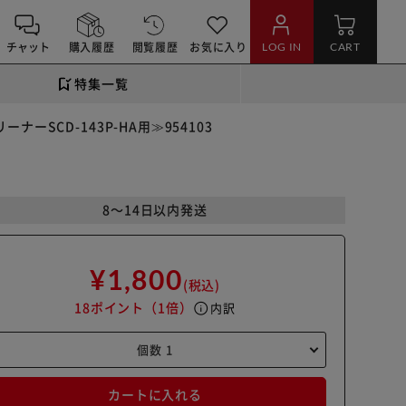
チャット
購入履歴
閲覧履歴
お気に入り
LOG IN
CART
特集一覧
SCD-143P-HA用≫954103
8～14日以内発送
¥1,800
(税込)
18ポイント
（1倍）
info
内訳
カートに入れる