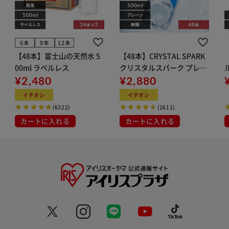
6本
9本
12本
【48本】富士山の天然水 5
【48本】CRYSTAL SPARK
00ml ラベルレス
クリスタルスパーク プレー
¥2,480
ン 500ml
¥2,880
イト
イチオシ
イチオシ
(6322)
(2611)
カートに入れる
カートに入れる