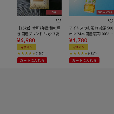
【15kg】令和7年産 和の輝
アイリスのお茶 綠 緑茶 500
き 国産ブレンド 5kg×3袋
ml×24本 国産茶葉100％使
¥6,980
用
¥1,780
イチオシ
イチオシ
(4682)
(4327)
カートに入れる
カートに入れる