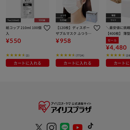
紙コップ 210ml 100個
【120枚】ディスポー
＼最安値に挑
入
ザブルマスク ふつうサ
【400枚】 薄
イズ ホワイト 大容量 D
シーツ ワイド 
¥550
¥958
セール
ISPOSABLE マスク プ
4袋
¥4,480
リーツマスク 不織布
(2)
(7724)
(2
カートに入れる
カートに入れる
カートに