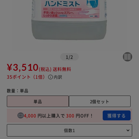
1
/
2
¥3,510
(税込)
送料無料
35ポイント
（1倍）
info
内訳
数量：
単品
単品
2個セット
4,000
円以上購入で
300
円OFF！
獲得する