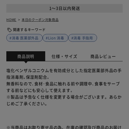
1～3日以内発送
HOME
本日のクーポン対象商品
関連するキーワード
#消毒 医薬部外品
#Lion 消毒
#消毒 手指用
商品説明
仕様・サイズ
商品レビュー
塩化ベンザルコニウムを有効成分とした指定医薬部外品の手
指消毒剤｡保湿剤配合｡
無香料なので､食材･食品に触れる前や調理中､食事をサーブ
する前などにも安心して使えます｡
※製品は予告なく仕様を変更する場合がございます。あらか
じめご了承ください。
※当商品はお取り寄せ品の為、在庫の確認及び商品のお届け