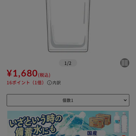
1
/
2
¥1,680
(税込)
16ポイント
（1倍）
info
内訳