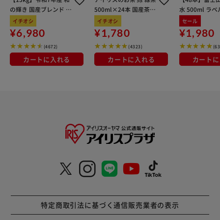
の輝き 国産ブレンド 5
500ml×24本 国産茶葉
水 500ml ラ
kg×3袋
100％使用
イチオシ
イチオシ
セール
¥6,980
¥1,780
¥1,980
(4672)
(4323)
(6
カートに入れる
カートに入れる
カートに
特定商取引法に基づく通信販売業者の表示