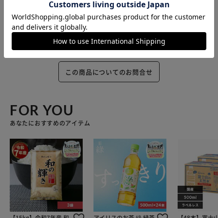
この商品についてのお問合せ
FOR YOU
あなたにおすすめのアイテム
【15kg】令和7年産 和
アイリスのお茶 綠 緑茶
【48本】富士