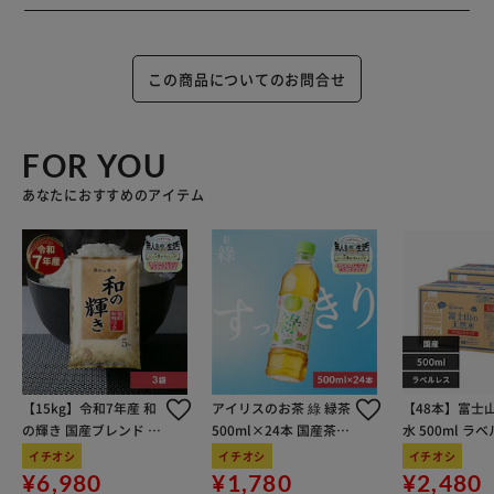
この商品についてのお問合せ
FOR YOU
あなたにおすすめのアイテム
【15kg】令和7年産 和
アイリスのお茶 綠 緑茶
【48本】富士
の輝き 国産ブレンド 5
500ml×24本 国産茶葉
水 500ml ラ
kg×3袋
100％使用
イチオシ
イチオシ
イチオシ
¥6,980
¥1,780
¥2,480