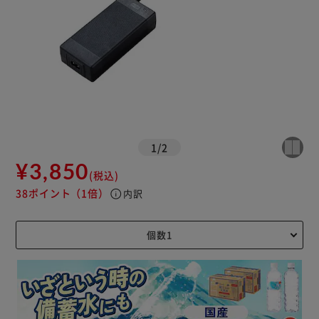
1
/
2
¥3,850
(税込)
38ポイント
（1倍）
info
内訳