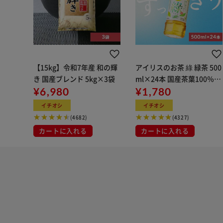
【15kg】令和7年産 和の輝
アイリスのお茶 綠 緑茶 500
き 国産ブレンド 5kg×3袋
ml×24本 国産茶葉100％使
¥6,980
用
¥1,780
イチオシ
イチオシ
(4682)
(4327)
カートに入れる
カートに入れる