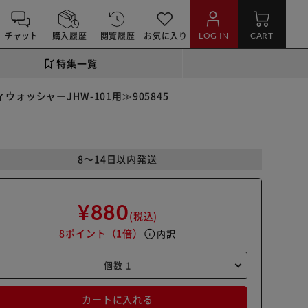
チャット
購入履歴
閲覧履歴
お気に入り
LOG IN
CART
特集一覧
ッシャーJHW-101用≫905845
8～14日以内発送
¥880
(税込)
8ポイント
（1倍）
info
内訳
カートに入れる