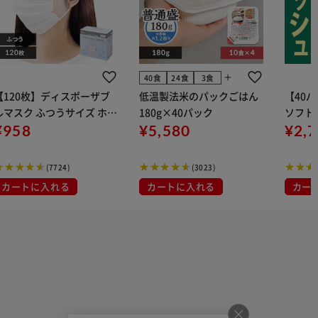
add
40食
24食
3食
【120枚】ディスポーザブ
低温製法米のパックごはん
【40
ルマスク ふつうサイズ ホワ
180g×40パック
ソフトパ
 大容量 DISPOSABLE
¥958
¥5,580
組) 5
¥2,
マスク プリーツマスク 不織
布
(7724)
(3023)
カートに入れる
カートに入れる
カー