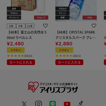
6本
9本
12本
【48本】富士山の天然水 5
【48本】CRYSTAL SPARK
00ml ラベルレス
クリスタルスパーク プレー
¥2,480
ン 500ml
¥2,880
イト
イチオシ
イチオシ
(6322)
(2611)
カートに入れる
カートに入れる