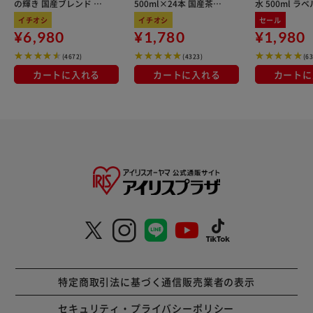
の輝き 国産ブレンド 5
500ml×24本 国産茶葉
水 500ml ラ
kg×3袋
100％使用
イチオシ
イチオシ
セール
¥6,980
¥1,780
¥1,980
(4672)
(4323)
(6
カートに入れる
カートに入れる
カートに
特定商取引法に基づく通信販売業者の表示
セキュリティ・プライバシーポリシー