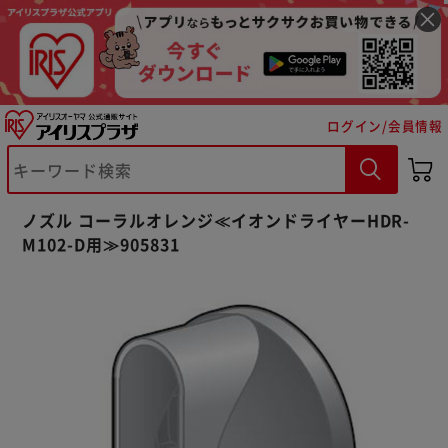
ログイン/会員情報
※ご確認ください
カートに入れる
購入手続きへ
ノズル コーラルオレンジ≪イオンドライヤーHDR-
M102-D用≫905831