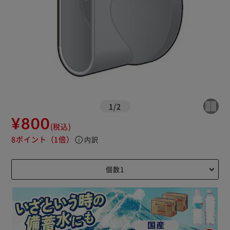
1
/
2
¥800
(税込)
8ポイント
（1倍）
info
内訳