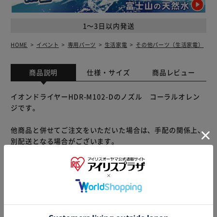
1～3日以内発送
HOME
イベント
専用パーツ
生活家電
その他パーツ（生活家電）
商品説明
仕様・サイズ
商品レビュー
イオンドライヤーHDR-M102-Dのノズル コーラルオレン
ジです。
他商品と併せてご注文をいただいた場合は、手配の関係上、
別配送となる場合がございます。
※別配送となりましても別途送料が発生することはございま
せん。
※製品は予告なく仕様を変更する場合がございます。あらか
じめご了承ください。