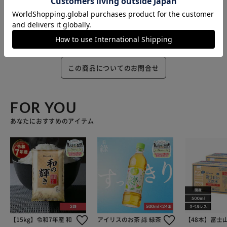
この商品についてのお問合せ
FOR YOU
あなたにおすすめのアイテム
【15kg】令和7年産 和
アイリスのお茶 綠 緑茶
【48本】富士