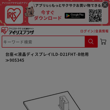
ログイン/会員情報
※ご確認ください
台座≪液晶ディスプレイILD-D21FHT-B他用
カートに入れる
購入手続きへ
≫905345