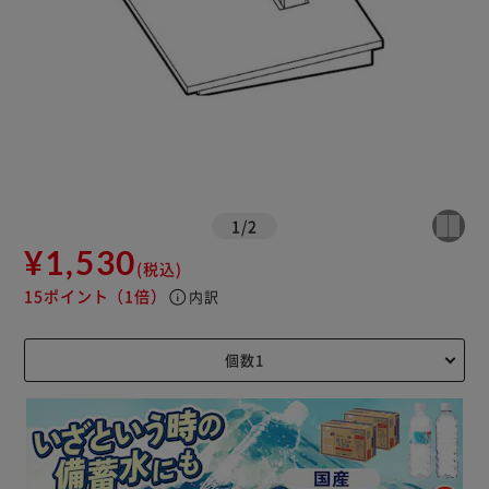
1
/
2
¥1,530
(税込)
15ポイント
（1倍）
info
内訳