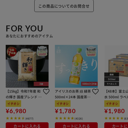
この商品についてのお問合せ
FOR YOU
あなたにおすすめのアイテム
【15kg】令和7年産 和
アイリスのお茶 綠 緑茶
【48本】富士
の輝き 国産ブレンド 5
500ml×24本 国産茶葉
水 500ml ラ
kg×3袋
100％使用
イチオシ
イチオシ
イチオシ
¥6,980
¥1,780
¥1,980
(4677)
(4326)
(6
カートに入れる
カートに入れる
カートに