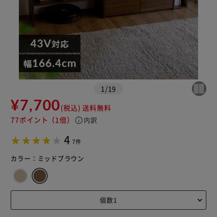
1
/
19
¥7,700
(税込)
送料無料
77ポイント
（1倍）
info
内訳
※ご確認ください
4
7件
カートに入れる
購入手続きへ
カラー：
ミッドブラウン