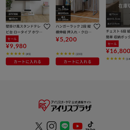
壁掛け風スタンドテレ
ハンガーラック 2段 縦
チェスト 6段 
ビ台 ロータイプ ホワイ
横伸縮 押入れ・クロー
簡単 収納ボッ
ト
ゼット サイズ OSH-Y2
¥5,200
セール
ス ウッドトッ
7
セール
¥9,980
ト HG-726 ホ
¥16,80
(45)
(233)
(1
カートに入れる
カートに入れる