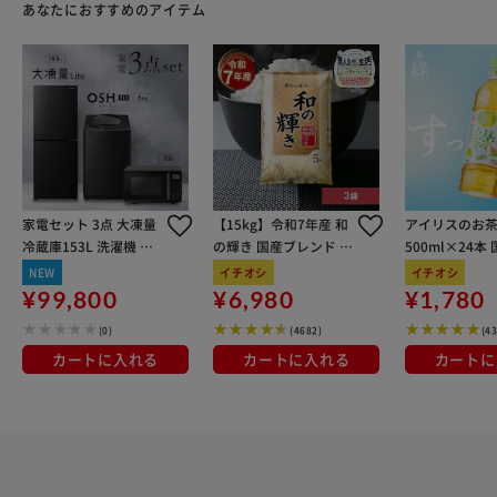
あなたにおすすめのアイテム
家電セット 3点 大凍量
【15kg】令和7年産 和
アイリスのお茶
冷蔵庫153L 洗濯機 OS
の輝き 国産ブレンド 5
500ml×24本
Hhit 5kg 単機能レンジ
kg×3袋
100％使用
NEW
イチオシ
イチオシ
22L ブラック ≪設置な
¥99,800
¥6,980
¥1,780
し≫
(0)
(4682)
(4
カートに入れる
カートに入れる
カートに