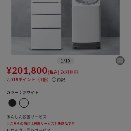
1
/
10
¥201,800
(税込)
送料無料
2,018ポイント
（1倍）
info
内訳
カラー：
ホワイト
あんしん設置サービス
※こちらの商品は設置サービス対象商品です
リサイクル回収サービス