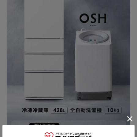
食材や容器に合わせて高さ調整が可能。
無駄なスペースが生まれず、効率的に収納できる。
冷蔵室はガラス棚だからニオイ移りも少なく清潔で、汚れ
もより拭き取りやすい。
◆取り出しやすいほんのり凍結室
引き出しがおおきくひらくから、食材の出し入れがスムー
ズに。
チルドモード・ほんのり凍結モードの切り替えが可能。
チルドモード約0～3℃：発酵食品、乳製品など
長持ちほんのり凍結モード約-3℃：肉、魚、作り置きな
ど
【野菜室55L】
◆使い切れる野菜室
1週間分の野菜が入るムダのない収納容量。
※1日当たりの野菜摂取量350gとしたとき。本製品における
野菜収納容量は2人分。
・仕切り付き