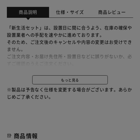
商品説明
仕様・サイズ
商品レビュー
「新生活セット」は、設置日に間に合うよう、在庫の確保や
設置業者への手配を速やかに進めております。
そのため、ご注文後のキャンセルや内容の変更はお受けでき
ません。
ご注文内容・お届け先住所・設置日などに誤りがないか、必
ずご確認のうえご注文ください。
※予約販売となる場合、カレンダー指定が出来かねます。予
もっと見る
めご了承ください。
※製品は予告なく仕様を変更する場合がございます。あらか
＜縦型洗濯機OSH ITW-100A03-W＞
じめご了承ください。
【OSH】オッシュ
今までの縦型洗濯機にはなかったデザイン性と、使いやすさ
を追求したアイリスオーヤマが提案する新しい全自動洗濯機
です。
商品情報
毎日使うものだから、取り出しやすいデザイン。