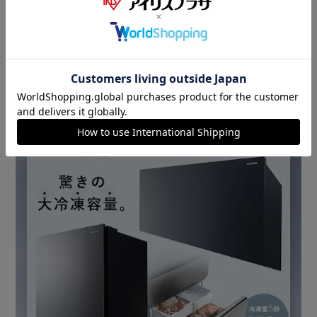
野菜や果物をカテゴリー別で分けたり、柔らかい食材を傷付
かないように保護できたり、管理しやすく便利。
・うるうま鮮度キープ
うるおい空間で約7日間鮮度キープ。
冷気を直接当てずに乾燥を防ぐ。
※本製品の野菜室で7日間保存したとき。アイリスオーヤマ
調べ。
連転状況や食品の種類・状態や質、食品の状況によって異
なります。
・おそうじ口付き
庫内を衛生的に保ち、清潔を維持できる。
◆細