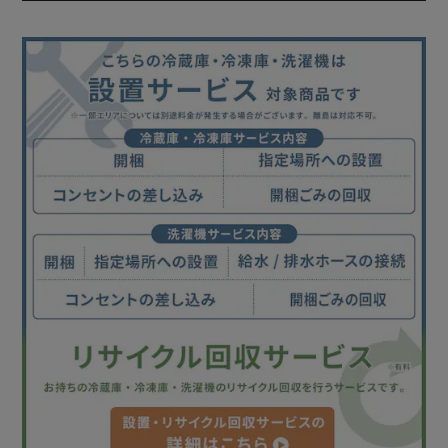
［ラクとれLOW設計］ラクな姿勢で取り出しやすい。
［ラクとれWIDE投入口］大きな洗濯物も取り出しやすい。
【ガチ落ち 極渦洗浄】
衣類にこびりついたガンコな油汚れやシミ汚れもしっかり落
とします。
液体洗剤や柔軟剤の最適な量を自動で計量・投入します。
液体洗剤（400mL）柔軟剤（500mL）を保管可能。
大容量タンクで詰め替えの手間を軽減します。
タンクは取り出して丸洗いできるのでいつでもキレイ。
洗濯機のフタを閉めたままでも洗剤の残量を確認することが
できます。
＜冷蔵庫 IRSN-SX43A＞
おっ！と驚くなるほど収納、428L。
奥行きスリム62.8cm、奥まで手が届くから、食材のとりこ
ぼしもなくせる。
でっぱりもなく動線がスムーズに。
なるほど収納で生活を豊かに、楽しく。