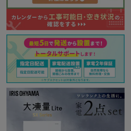
【冷凍室152L】
◆5段の引き出し
冷凍室の上下合わせて5段の引き出し設計。
高さに合わせて細かく分けることができるので、無駄なスペ
ースを生み出さない。
しまL5段冷凍室でたっぷり152L、買いだめ・作り置きも安
心。
1段目：アイスやカット野菜など良く取り出すものの保存
に
2段目：作り置きや買いだめ品などの保存に
3段目：薄型トレーや冷凍ごはんなどの高さがないものの
保存に
4段目：冷凍弁当や冷凍のおかずなどの保存に
5段目：ギョーザやパスタ等の一般的な冷凍食品の保存に
自由に仕切りを配置できるから収納の幅が広がる。
【冷蔵室221L】
◆高さ選べるガラス棚