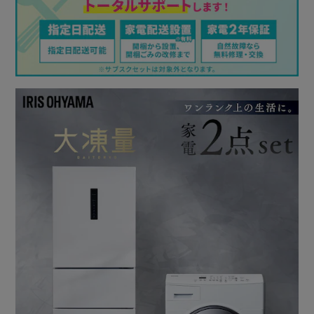
Point．2：温水洗浄／衣類や汚れに合わせた温水で洗い、
ニオイ・黄ばみを徹底除去
衣類や汚れに合わせた選べる温水で、洗浄効果を最大限に引
き出す。
繊維の奥に染みついた黄ばみもスッキリ洗い流せます。
“衣類に合わせて選べる温水コース”
・肌着や白物に「60℃コース」／高温水で洗浄し、ニオイ
の原因徹底除菌！
・普段着やおしゃれ着に「40℃コース」／毎日のお洗濯で
皮脂汚れ、ニオイ対策。
・ガンコな黄ばみに「40℃コース」＋つけ置き約30分／染
みついた黄ばみを温水＋つけ置きでスッキリ！
“冬場のお洗濯に、洗い温度20℃設定”
洗剤が溶けやすくなる20℃設定で、高い洗浄力をキープ。
水温が下がりやすい、冬場のお洗濯におすすめです。