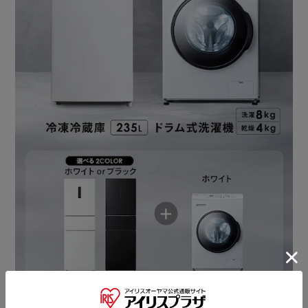
Point．3：高い節水性能／タテ型洗濯機より少ない水で洗
える
洗濯回数の多いご家庭におすすめ。
さらに、ドラム式洗濯機で採用している「たたき洗い」は衣
類が傷みにくい。
Point．4：豊富な運転コース／洗濯物に合わせて最適な洗
い方に
100％乾燥する標準コースはもちろん、布団のような大物・
おしゃれ着（手洗い）など、最適なコースを選べます。
【洗い方を「おこのみ設定」】
おこのみに合わせて設定を登録し、呼び出して運転できま
す。
【コースごとに最適な洗い方で洗浄力UP！】
コースごとに3パターンの洗い方（回転洗い、たたき洗い、
ソフト洗い）の組み合わせを変更。
効果的に洗浄し、汚れを落とします。