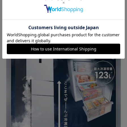
【予約タイマー】
何時間後に洗濯を終了させたいか、タイマー予約できます。
・洗濯／約3～19時間後。
・洗濯乾燥／約7～19時間後。
【分かりやすい操作パネル】
【あんしんチャイルドロック】
「チャイルドロック」を3秒以上長押しすると、ドアがロッ
クされます。
もっと見る
※製品は予告なく仕様を変更する場合がございます。あらか
じめご了承ください。