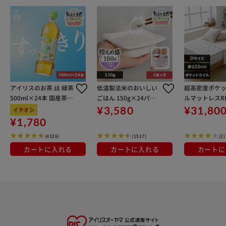
アイリスのお茶 綠 緑茶
低温製法米のおいしい
超高密度ポケ
500ml×24本 国産茶葉
ごはん 150g×24パッ
ルマットレスRE
100％使用
ク
D PC1104(R)
¥3,580
¥31,80
イチオシ
¥1,780
(4326)
(1517)
(2)
カートに入れる
カートに入れる
カートに