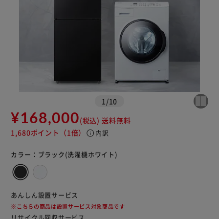
1
/
10
¥168,000
(税込)
送料無料
1,680ポイント
（1倍）
info
内訳
カラー：
ブラック(洗濯機ホワイト)
あんしん設置サービス
※こちらの商品は設置サービス対象商品です
リサイクル回収サービス