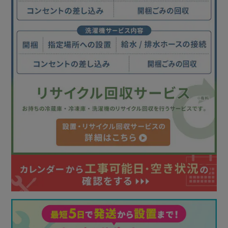
「イイかも」が詰まったドラム式で、もっと洗濯がラクにな
る。
Point．1：ふんわり乾燥／衣類に合わせたさまざまな乾燥
コースを搭載
外気の取入れとセンサーの制御で、衣類にやさしい温風温度
で乾燥。
乾燥でシワになりやすいシャツや綿のズボンはアイロンの手
間を減らしてくれる「ふんわりシワ取りコース」におまか
せ。
＼仕上がりに合わせて選べるコース／
・標準コース／洗濯量に合わせて乾燥時間を調整、しっかり
乾かせる
・ふんわりシワ取りコース／シワを抑えながら、ふわっと仕
上げてくれる
・最短30分から乾燥／仕上げ乾燥など、ちょっとだけ乾か
したいときに便利
・温水洗浄＋乾燥／洗浄力の高い温水洗浄後と合わせてしっ
かり洗濯・乾燥