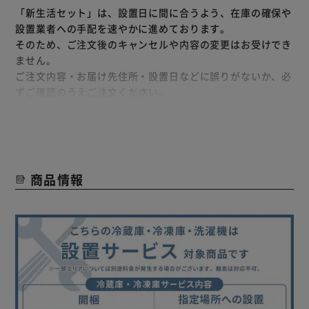
「新生活セット」は、設置日に間に合うよう、在庫の確保や
設置業者への手配を速やかに進めております。
そのため、ご注文後のキャンセルや内容の変更はお受けでき
ません。
ご注文内容・お届け先住所・設置日などに誤りがないか、必
ずご確認のうえご注文ください。
※予約販売となる場合、カレンダー指定が出来かねます。予
めご了承ください。
＜ドラム式洗濯機 CDK842-W＞
温水洗浄で、ニオイ・黄ばみを徹底除去！
商品情報
（※すべての黄ばみやニオイの原因菌を除去できるわけでは
ありません。洗濯時間は温水にするための時間が追加になり
ます。）
＼高さを抑えてコンパクトに／
ドラム式洗濯乾燥機 CDK842
［洗濯容量8kg／乾燥容量4kg／台無し］