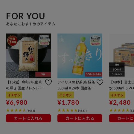
FOR YOU
あなたにおすすめのアイテム
【15kg】令和7年産 和
アイリスのお茶 綠 緑茶
【48本】富士
の輝き 国産ブレンド 5
500ml×24本 国産茶葉
水 500ml ラ
kg×3袋
100％使用
イチオシ
イチオシ
イチオシ
¥6,980
¥1,780
¥2,480
(4682)
(4327)
(6
カートに入れる
カートに入れる
カートに