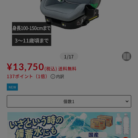
1
/
17
¥13,750
(税込)
送料無料
137ポイント
（1倍）
info
内訳
NEW