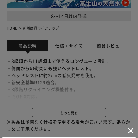
8～14日以内発送
HOME
新着商品ラインアップ
商品説明
仕様・サイズ
商品レビュー
・3歳頃から11歳頃まで使えるロングユース設計。
・側面からの衝突にも強いヘッドレスト。
・ヘッドレストに約2cmの低反発材を使用。
・新安全基準R129適合。
・3段階リクライニング機能付き。
・ISOFIX対応。
・シートベルト固定。
・ドリンクホルダー2個付き。
もっと見る
・正しい位置へ簡単に、しっかり固定できるISOFIXタイプ
※製品は予告なく仕様を変更する場合がございます。あらか
です。
じめご了承ください。
・シートカバーはいつも清潔。カバーを外して手軽に洗えま