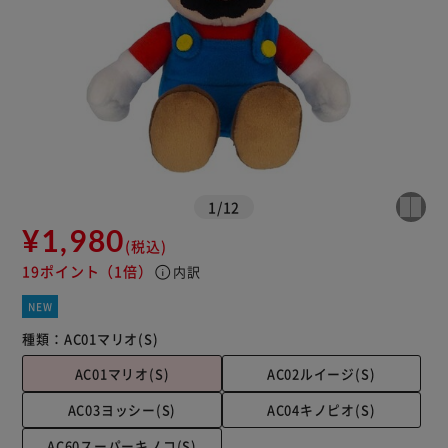
1
/
12
¥1,980
(税込)
19ポイント
（1倍）
info
内訳
NEW
種類：
AC01マリオ(S)
AC01マリオ(S)
AC02ルイージ(S)
AC03ヨッシー(S)
AC04キノピオ(S)
AC60スーパーキノコ(S)