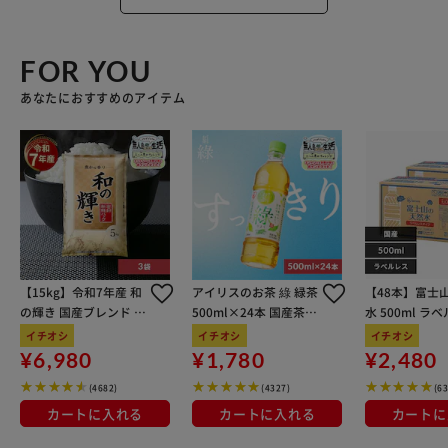
FOR YOU
あなたにおすすめのアイテム
【15kg】令和7年産 和
アイリスのお茶 綠 緑茶
【48本】富士
の輝き 国産ブレンド 5
500ml×24本 国産茶葉
水 500ml ラ
kg×3袋
100％使用
イチオシ
イチオシ
イチオシ
¥6,980
¥1,780
¥2,480
(4682)
(4327)
(6
カートに入れる
カートに入れる
カートに