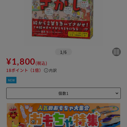
1
/
6
¥1,800
(税込)
18ポイント
（1倍）
info
内訳
NEW