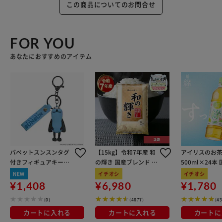
この商品についてのお問合せ
FOR YOU
あなたにおすすめのアイテム
パペットスンスンタグ
【15kg】令和7年産 和
アイリスのお茶
付きフィギュアキーホ
の輝き 国産ブレンド 5
500ml×24本
ルダー スンスン
kg×3袋
100％使用
NEW
イチオシ
イチオシ
¥1,408
¥6,980
¥1,780
(0)
(4677)
(4
カートに入れる
カートに入れる
カートに