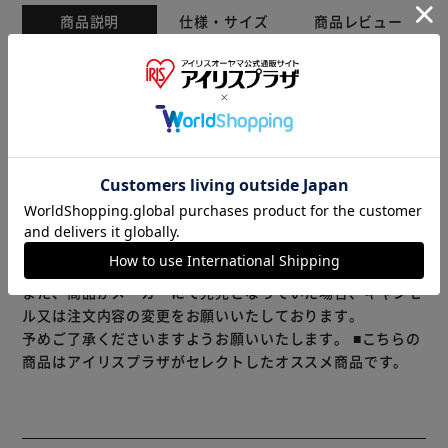
商品説明
仕様・サイズ
商品レビュー
軽量性、クッション性に優れたFLYTEFOAMを採用した、走
り出したくなるワーキングシューズ。
足首のホールド性を高めたハイカットベルトタイプ。
※製品は予告なく仕様を変更する場合がございます。あらか
じめご了承ください。
※当商品はお取り寄せ品の為、在庫の確認及び商品のお届け
までお時間を頂く場合がございます。
また、商品がメーカーにて完売となっていた場合、キャンセ
ル又は注文内容の変更をお願いいたしております。
予めご了承くださいますようお願いいたします。
■こちらの
商品はアイリスプラザがセレクトしたオススメ商品です。