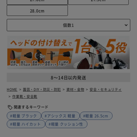
28.0cm
8～14日以内発送
HOME
園芸・DIY・防災・防犯
資材・金物
安全・セキュリティ
作業靴・安全靴
関連するキーワード
#軽量 ブラック
#アシックス 軽量
#軽量 26.5cm
#軽量 ハイカット
#軽量 クッション性