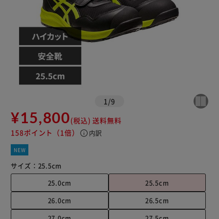
1
/
9
¥15,800
(税込)
送料無料
158ポイント
（1倍）
info
内訳
NEW
サイズ：
25.5cm
25.0cm
25.5cm
26.0cm
26.5cm
27.0cm
27.5cm