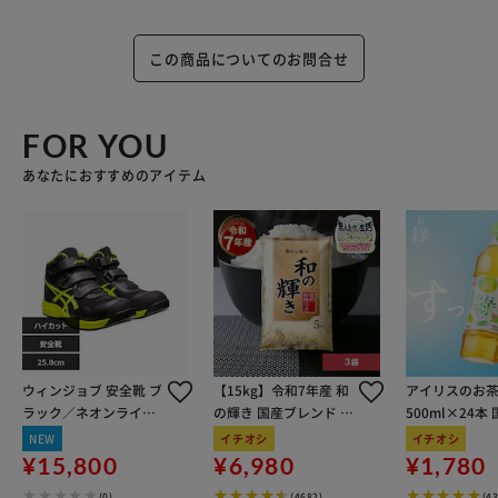
この商品についてのお問合せ
FOR YOU
あなたにおすすめのアイテム
ウィンジョブ 安全靴 ブ
【15kg】令和7年産 和
アイリスのお茶
ラック／ネオンライム
の輝き 国産ブレンド 5
500ml×24本
25.0cm
kg×3袋
100％使用
NEW
イチオシ
イチオシ
¥15,800
¥6,980
¥1,780
(0)
(4682)
(4