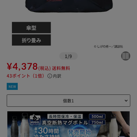
1
/
9
¥4,378
(税込)
送料無料
43ポイント
（1倍）
info
内訳
NEW