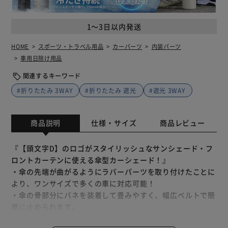
1～3日以内発送
HOME
スポーツ・トラベル用品
カーパーツ
内装パーツ
車用日除け用品
関連するキーワード
#折りたたみ 3WAY
#折りたたみ 遮光
#遮光 3WAY
商品説明
仕様・サイズ
商品レビュー
『【頭文字D】のロゴがスタイリッシュなサンシェード・フ
ロントカーテンに使える傘型カーシェード！』
・傘の先端が曲がるようにラバーパーツを取り付けたことに
より、ワンサイズで多くの車に対応可能！
・傘の骨部分にバネを装着して畳みやすく、幅広ベルトで簡
単に止められます。
・柄がフレキシブルに曲がります。