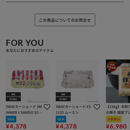
この商品についてのお問合せ
FOR YOU
あなたにおすすめのアイテム
3WAYカーシェード SW
3WAYカーシェード FS
【15kg】令和
IMMER×SANRIO SS00
1133 ムーミン
の輝き 国産ブレ
13 レッド
kg×3袋
NEW
NEW
イチオシ
¥4,378
¥4,378
¥6,980