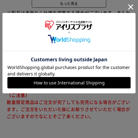
・ミラー用スリットがあるので、ミラーを避けて取り付けら
もっと見る
れます。
※製品は予告なく仕様を変更する場合がございます。あらか
じめご了承ください。
●グラスファイバー骨の取り扱いについて（中縫いネーム記
載内容）
グラスファイバー部分には素手でさわらないでください。
・キズついたり、ささくれたグラスファイバーに触れると手
※当商品はお取り寄せ品の為、在庫の確認及び商品のお届け
や指にガラス繊維のトゲがささることがあります。
までお時間を頂く場合がございます。
・グラスファイバーに強い衝撃や圧力を与えないでくださ
また、商品がメーカーにて完売となっていた場合、キャンセ
い。
ル又は注文内容の変更をお願いいたしております。
・グラスファイバーが破損した場合はご使用をおやめくださ
予めご了承くださいますようお願いいたします。
■こちらの
い。
商品はアイリスプラザがセレクトしたオススメ商品です。
（ご注意）
数量限定商品はご注文が完了しても完売になる場合がござい
ます。ご注文をいただいた後にお断りさせていただく場合が
ございますのでなにとぞご了承ください。